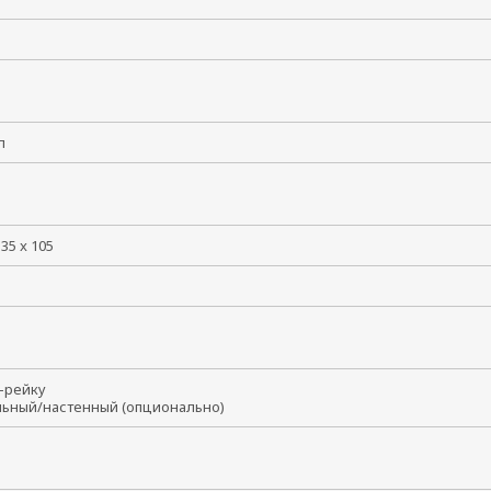
лл
135 x 105
N-рейку
льный/настенный (опционально)