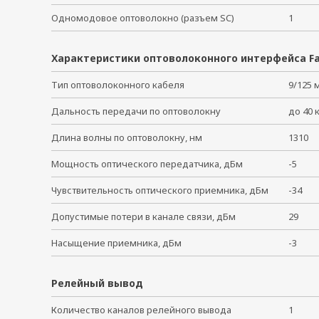
Одномодовое оптоволокно (разъем SC)
1
Характеристики оптоволоконного интерфейса Fa
Тип оптоволоконного кабеля
9/125
Дальность передачи по оптоволокну
до 40
Длина волны по оптоволокну, нм
1310
Мощность оптического передатчика, дБм
-5
Чувствительность оптического приемника, дБм
-34
Допустимые потери в канале связи, дБм
29
Насыщение приемника, дБм
-3
Релейный вывод
Количество каналов релейного вывода
1