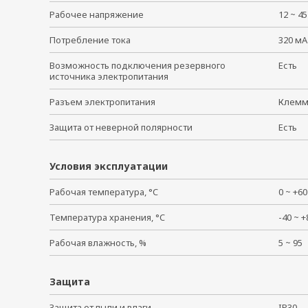
Рабочее напряжение
12 ~ 4
Потребление тока
320 мА
Возможность подключения резервного
Есть
источника электропитания
Разъем электропитания
Клем
Защита от неверной полярности
Есть
Условия эксплуатации
Рабочая температура, °C
0 ~ +
Температура хранения, °C
-40 ~
Рабочая влажность, %
5 ~ 9
Защита
Защита от пыли и влаги
IP30