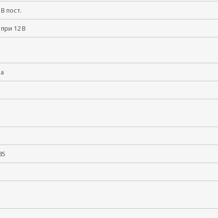
5 В пост.
 при 12 В
ма
60
 +85
5