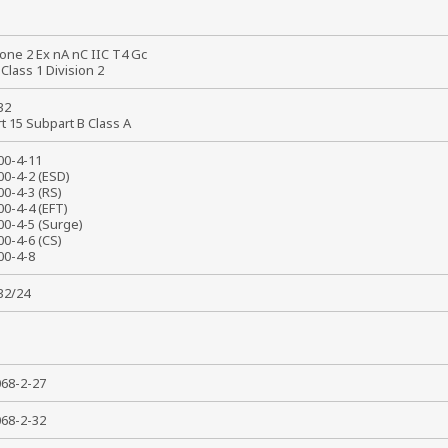
8
one 2 Ex nA nC IIC T4 Gc
 Class 1 Division 2
 32
rt 15 Subpart B Class A
000-4-11
00-4-2 (ESD)
00-4-3 (RS)
00-4-4 (EFT)
00-4-5 (Surge)
00-4-6 (CS)
000-4-8
032/24
0068-2-27
0068-2-32