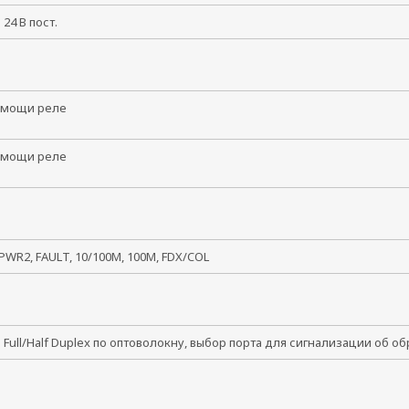
и 24 В пост.
омощи реле
омощи реле
PWR2, FAULT, 10/100M, 100M, FDX/COL
Full/Half Duplex по оптоволокну, выбор порта для сигнализации об о