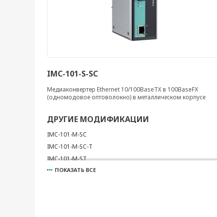
IMC-101-S-SC
Медиаконвертер Ethernet 10/100BaseTX в 100BaseFX
(одномодовое оптоволокно) в металлическом корпусе
ДРУГИЕ МОДИФИКАЦИИ
IMC-101-M-SC
IMC-101-M-SC-T
IMC-101-M-ST
ПОКАЗАТЬ ВСЕ
IMC-101-M-ST-T
IMC-101-S-SC-T
IMC-101-S-SC-80
IMC-101-S-SC-80-T