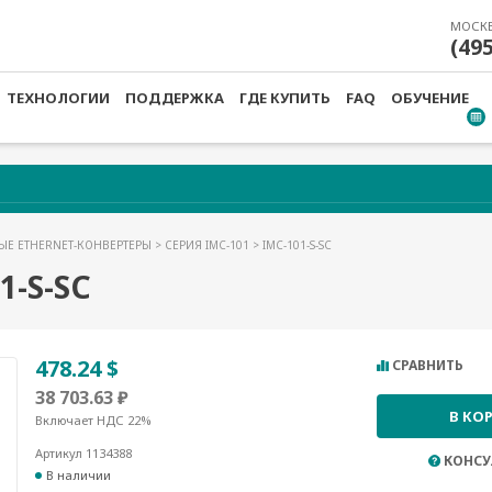
МОСК
(49
ТЕХНОЛОГИИ
ПОДДЕРЖКА
ГДЕ КУПИТЬ
FAQ
ОБУЧЕНИЕ
Е ETHERNET-КОНВЕРТЕРЫ
>
СЕРИЯ IMC-101
> IMC-101-S-SC
-S-SC
478.24 $
СРАВНИТЬ
38 703.63 ₽
В КО
Включает НДС 22%
Артикул 1134388
КОНСУ
В наличии