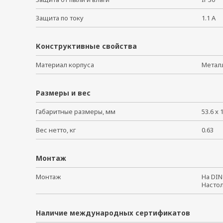
Защита по току
1.1 А
Конструктивные свойства
Материал корпуса
Мета
Размеры и вес
Габаритные размеры, мм
53.6 x 
Вес нетто, кг
0.63
Монтаж
Монтаж
На DI
Насто
Наличие международных сертификатов