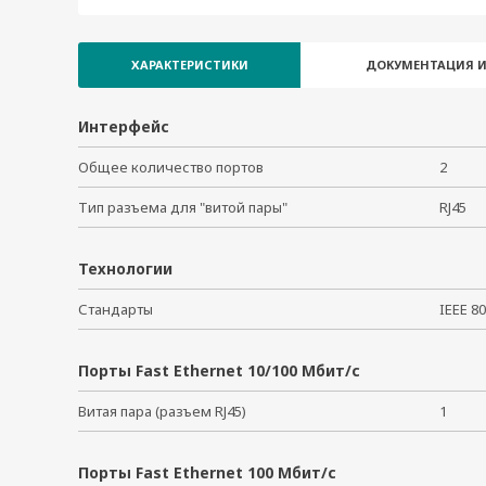
IMC-101-M-SC-IEX
IMC-101-M-SC-T-IEX
IMC-101-M-ST-IEX
ХАРАКТЕРИСТИКИ
ДОКУМЕНТАЦИЯ И
IMC-101-M-ST-T-IEX
IMC-101-S-SC-IEX
Интерфейс
IMC-101-S-SC-T-IEX
Общее количество портов
2
Тип разъема для "витой пары"
RJ45
Технологии
Стандарты
IEEE 8
Порты Fast Ethernet 10/100 Мбит/с
Витая пара (разъем RJ45)
1
Порты Fast Ethernet 100 Мбит/с