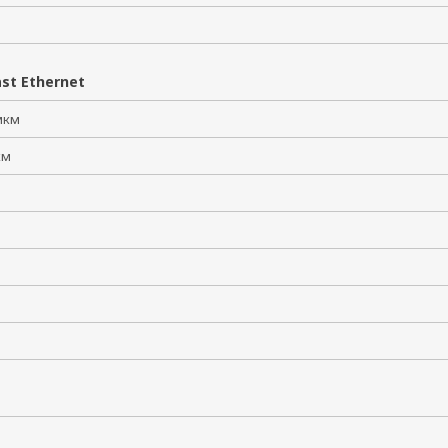
st Ethernet
 мкм
 км