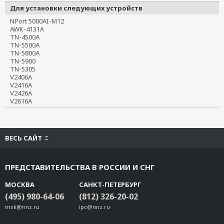
CBL-RJ45M9-150
Для установки следующих устройств
CBL-RJ45F9-150
NPort 5000AI-M12

AWK-4131A

CBL-RJ45M25-150
TN-4500A

CBL-RJ45F25-150
TN-5500A

TN-5800A

CBL-M25M9x2-50
TN-5900

TB-M9
TN-5305

V2406A

TB-F9
V2416A

V2426A

TB-M25
V2616A
TB-F25
ADP-SCm-STf-S
ADP-SCm-STf-M
ВЕСЬ САЙТ
NP21101
NP21102
ПРЕДСТАВИТЕЛЬСТВА В РОССИИ И СНГ
NP21103
Mini DB9F-to-TB
МОСКВА
САНКТ-ПЕТЕРБУРГ
CBL-USBAP-50
(495) 980-64-06
(812) 326-20-02
CBL-M12(FF5P)/OPEN-100 IP67
msk@nnz.ru
ipc@nnz.ru
CBL-M12D(MM4P)/RJ45-100 IP67