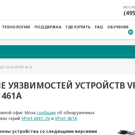
МОСК
(49
ТЕХНОЛОГИИ
ПОДДЕРЖКА
ГДЕ КУПИТЬ
FAQ
ОБУЧЕНИЕ
EC-2V И VPORT 461A
Е УЯЗВИМОСТЕЙ УСТРОЙСТВ VP
 461A
овной офис Moxa
сообщил
об обнаруженных
твах серий
VPort 06EC-2V
и
VPort 461A
жены устройства со следющими версиями