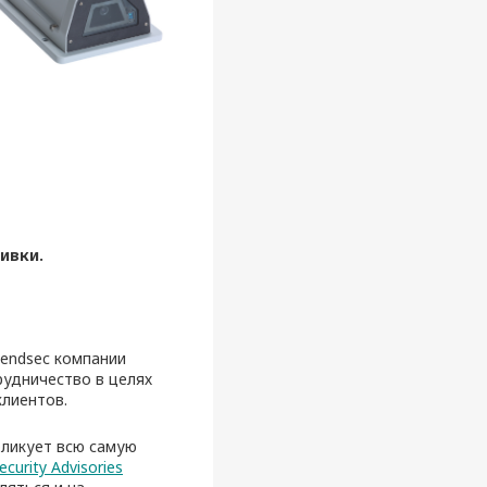
шивки
.
gendsec компании
трудничество в целях
клиентов.
бликует всю самую
ecurity Advisories