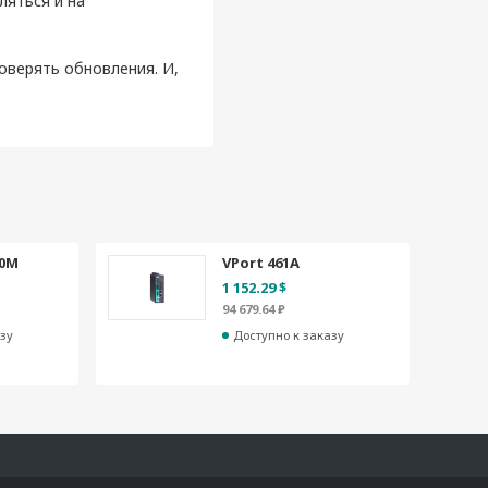
ляться и на
оверять обновления. И,
60M
VPort 461A
1 152.29 $
94 679.64 ₽
зу
Доступно к заказу