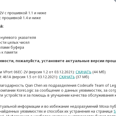
2V с прошивкой 1.1 и ниже
с прошивкой 1.4 и ниже
й:
 нулевого указателя
ости целых чисел
делами буфера
а к памяти
имости, пожалуйста, установите актуальные версии про
 VPort 06EC-2V (версия 1.2 от 03.12.2021):
СКАЧАТЬ
(44 Мб)
 461A (версия 1.5 от 03.12.2021):
СКАЧАТЬ
(37 Мб)
агодарность Qian Chen из подразделения Codesafe Team of Le
е компании KoreLogic за сообщение о данных уязвимостях, за со
и устройств и за помощь в улучшении качества обслуживания 
туальной информации и во избежание недоразумений Moxa пу
айденных уязвимостях и способах их устранения на странице
S