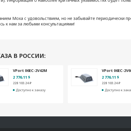
ти). Информация о наиболее критичных уязвимостях будет появ
нием Moxa с удовольствием, но не забывайте периодически пр
сь к нам за любыми консультациями!
АЗА В РОССИИ:
VPort 06EC-2V42M
VPort 06EC-2V
2 776.11 $
2 776.11 $
228 103.24 ₽
228 103.24 ₽
Доступно к заказу
Доступно к зака