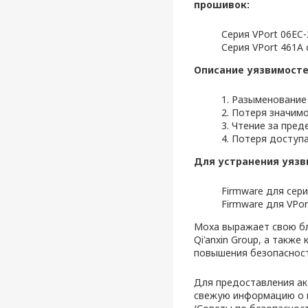
прошивок:
Серия VPort 06EC-
Серия VPort 461A 
Описание уязвимосте
1. Разыменование
2. Потеря значим
3. Чтение за пре
4. Потеря доступ
Для устранения уязв
Firmware для серии
Firmware для VPort
Moxa выражает свою бл
Qi'anxin Group, а такж
повышения безопасност
Для предоставления ак
свежую информацию о н