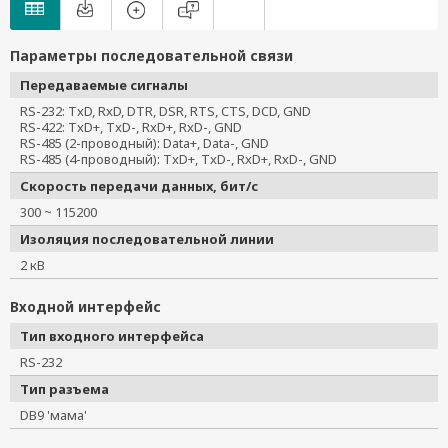
Параметры последовательной связи
Передаваемые сигналы
RS-232: TxD, RxD, DTR, DSR, RTS, CTS, DCD, GND
RS-422: TxD+, TxD-, RxD+, RxD-, GND
RS-485 (2-проводный): Data+, Data-, GND
RS-485 (4-проводный): TxD+, TxD-, RxD+, RxD-, GND
Скорость передачи данных, бит/с
300 ~ 115200
Изоляция последовательной линии
2 кВ
Входной интерфейс
Тип входного интерфейса
RS-232
Тип разъема
DB9 'мама'