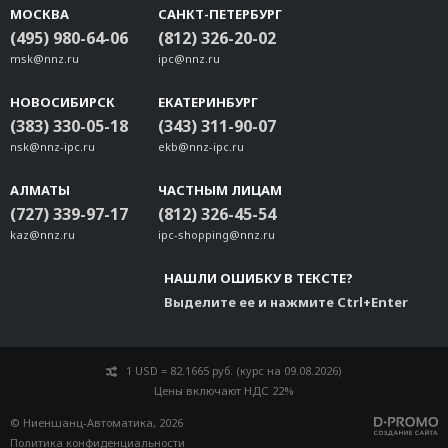
МОСКВА
САНКТ-ПЕТЕРБУРГ
(495) 980-64-06
(812) 326-20-02
msk@nnz.ru
ipc@nnz.ru
НОВОСИБИРСК
ЕКАТЕРИНБУРГ
(383) 330-05-18
(343) 311-90-07
nsk@nnz-ipc.ru
ekb@nnz-ipc.ru
АЛМАТЫ
ЧАСТНЫМ ЛИЦАМ
(727) 339-97-17
(812) 326-45-54
kaz@nnz.ru
ipc-shopping@nnz.ru
НАШЛИ ОШИБКУ В ТЕКСТЕ?
Выделите ее и нажмите Ctrl+Enter
1 USD = 82.1665 руб. (курс на 09.08.2026)
Цены включают НДС 22%
© Ниеншанц-Автоматика, 2026
Политика конфиденциальности