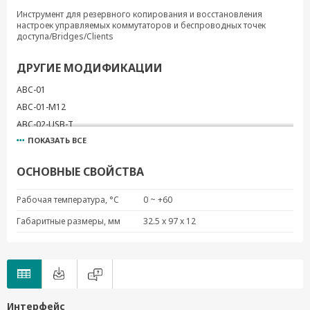
Инструмент для резервного копирования и восстановления
настроек управляемых коммутаторов и беспроводных точек
доступа/Bridges/Clients
ДРУГИЕ МОДИФИКАЦИИ
ABC-01
ABC-01-M12
ABC-02-USB-T
ПОКАЗАТЬ ВСЕ
ABC-01-P-M12-CT-T
ABC-02-P-USB-M12-CT-T
ОСНОВНЫЕ СВОЙСТВА
ABC-03-microSD-T
Рабочая температура, °C
0 ~ +60
Габаритные размеры, мм
32.5 x 97 x 12
Интерфейс