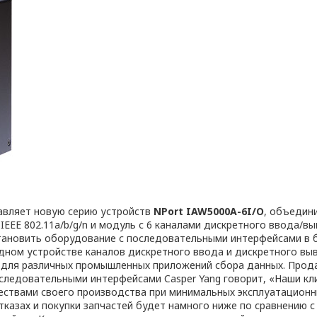
авляет новую серию устройств
NPort IAW5000A-6I/O
, объедин
EEE 802.11a/b/g/n и модуль с 6 каналами дискретного ввода/в
тановить оборудование с последовательными интерфейсами в 
одном устройстве каналов дискретного ввода и дискретного вы
для различных промышленных приложений сбора данных. Прод
оследовательными интерфейсами Casper Yang говорит, «Наши кл
ствами своего производства при минимальных эксплуатационн
тказах и покупки запчастей будет намного ниже по сравнению 