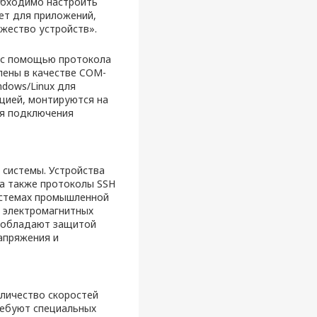
еобходимо настроить
дет для приложений,
жество устройств».
P с помощью протокола
лены в качестве COM-
ndows/Linux для
цией, монтируются на
ля подключения
 системы. Устройства
 а также протоколы SSH
системах промышленной
е электромагнитных
O обладают защитой
апряжения и
личество скоростей
ребуют специальных