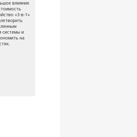
ьшое влияние
стоимость
ойство «3-в-1»
летворить
сленным
 системы и
кономить на
стях.