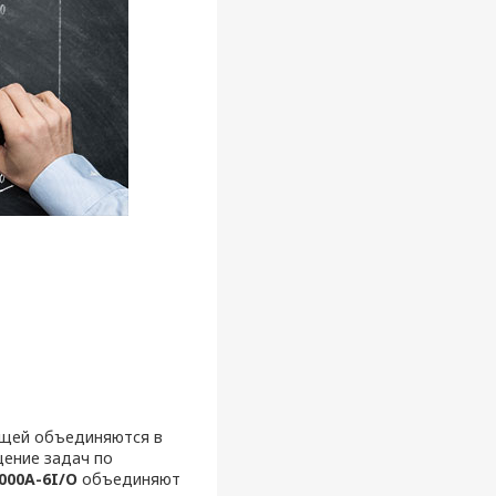
вещей объединяются в
щение задач по
000A-6I/O
объединяют