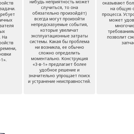
нибудь неприятность может
ройств
оказывают бол
случиться, то она
задачи.
на общую 
обязательно произойдёт)
требует
процесса. Устр
всегда могут произойти
личных
может удов
непредсказуемые события,
вателя
многочи
которые увеличат
ных
требованиям
эксплуатационные затраты
. На
позволит сэ
системы. Какая бы проблема
ройств
запча
ни возникла, ее обычно
времени,
сложно определить
новки
моментально. Конструкция
-1».
«3-в-1» предлагает более
удобное решение и
значительно упрощает поиск
и устранение неисправностей.