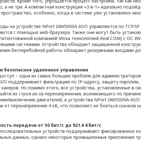
ройств. Кроме того, упрощается процесс настройки, так как н
, а не три. А компактная конструкция «3-в-1» идеально подой
пространство, особенно, когда в системе уже установлено мно
ды на устройстве NPort IAW5000A-6I/O управляются по TCP/I
аются с помощью web-браузера. Также они могут быть установ
апатентованной компанией Moxa технологией Real COM) с ОС Wi
евшими системами. Устройства обладают защищенной конструк
чения бесперебойной работы обладают резервными входами д
и безопасное удаленное управление
оступ – одна из самых больших проблем для администраторов
6I/O поддерживают фильтрацию по IP-адресу, защиту паролем,
 хакеров. Но помимо этого, все устройства, установленные в 
выйти из строя из-за перенапряжения, возникающего по причин
нии/выключении двигателей, а устройства NPort IAW5000A-6I/
и от перенапряжения 4 кВ, что позволяет не бояться скачков н
сть передачи от 50 бит/с до 921.6 Кбит/с
 последовательных устройств поддерживают фиксированное ко
льных данных, однако некоторые промышленные приложения т