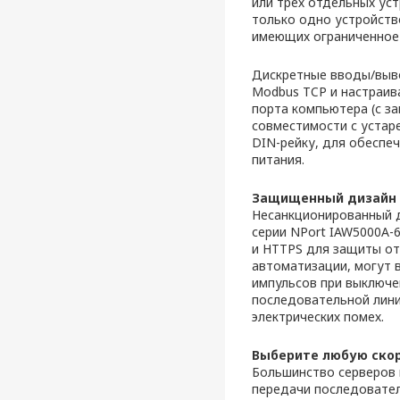
или трех отдельных уст
только одно устройство
имеющих ограниченное 
Дискретные вводы/выво
Modbus TCP и настраив
порта компьютера (с з
совместимости с устар
DIN-рейку, для обеспе
питания.
Защищенный дизайн 
Несанкционированный д
серии NPort IAW5000A-
и HTTPS для защиты от
автоматизации, могут 
импульсов при выключе
последовательной лини
электрических помех.
Выберите любую скоро
Большинство серверов
передачи последовате