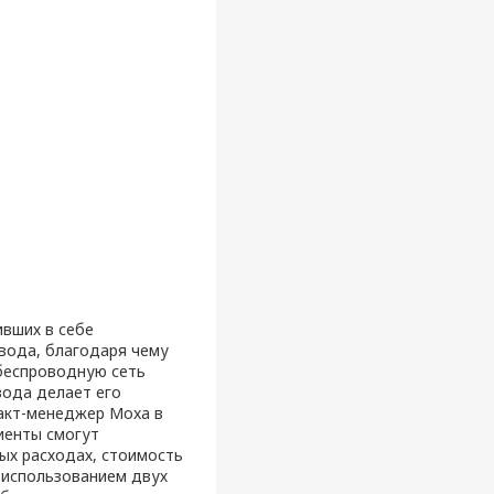
ивших в себе
ывода, благодаря чему
беспроводную сеть
вода делает его
акт-менеджер Moxa в
иенты смогут
ых расходах, стоимость
с использованием двух