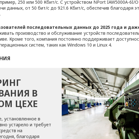
пример, 250 или 500 Кбит/с. С устройством NPort IAW5000A-6I/
и данных, от 50 бит/с до 921.6 Кбит/с, обеспечив благодаря 
.
зователей последовательных данных до 2025 года и да
ивать производство и обслуживание устройств последователь
иве. Кроме того, компания постоянно поддерживает доступнос
ерационных систем, таких как Windows 10 и Linux 4.
НИЯ
РИНГ
ВАНИЯ В
ОМ ЦЕХЕ
, установленное в
авно устарело и требует
средств на
егодня, благодаря