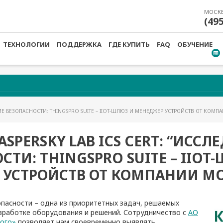
МОСК
(49
ТЕХНОЛОГИИ
ПОДДЕРЖКА
ГДЕ КУПИТЬ
FAQ
ОБУЧЕНИЕ
АНИЕ БЕЗОПАСНОСТИ: THINGSPRO SUITE – IIOT-ШЛЮЗ И МЕНЕДЖЕР УСТРОЙСТВ ОТ КОМП
ASPERSKY LAB ICS CERT: “ИСС
СТИ: THINGSPRO SUITE – IIOT
 УСТРОЙСТВ ОТ КОМПАНИИ MO
пасности – одна из приоритетных задач, решаемых
зработке оборудования и решений. Сотрудничество с
АО
кого»
позволяет нам своевременно выявлять