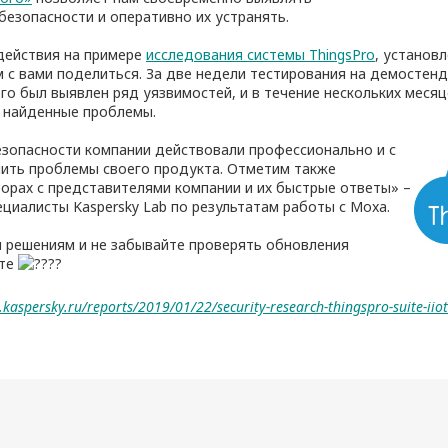
безопасности и оперативно их устранять.
действия на примере
исследования системы ThingsPro
, установ
м с вами поделиться. За две недели тестирования на демостен
го был выявлен ряд уязвимостей, и в течение нескольких меся
е найденные проблемы.
зопасности компании действовали профессионально и с
ить проблемы своего продукта. Отметим также
ворах с представителями компании и их быстрые ответы» –
ециалисты Kaspersky Lab по результатам работы с Moxa.
 решениям и не забывайте проверять обновления
йте
rt.kaspersky.ru/reports/2019/01/22/security-research-thingspro-suite-ii