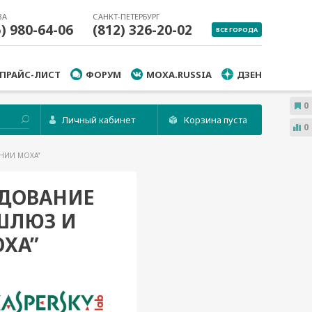
ВА
САНКТ-ПЕТЕРБУРГ
5) 980-64-06
(812) 326-20-02
ВСЕ ГОРОДА
ПРАЙС-ЛИСТ
ФОРУМ
MOXA.RUSSIA
ДЗЕН
0
Личный кабинет
Корзина пуста
0
АНИИ MOXA”
ЛЕДОВАНИЕ
-ШЛЮЗ И
XA”