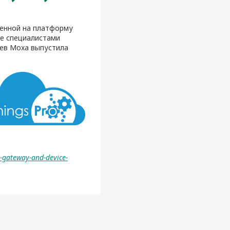
ленной на платформу
де специалистами
цев Moxa выпустила
ot-gateway-and-device-