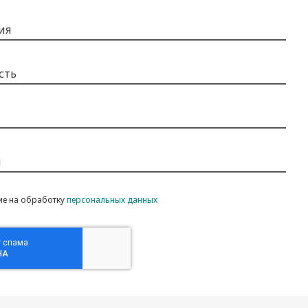
ия
сть
н
ие на обработку
персональных данных