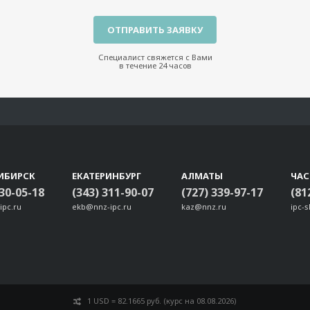
Специалист свяжется с Вами
в течение 24 часов
ИБИРСК
ЕКАТЕРИНБУРГ
АЛМАТЫ
ЧА
330-05-18
(343) 311-90-07
(727) 339-97-17
(81
ipc.ru
ekb@nnz-ipc.ru
kaz@nnz.ru
ipc-
1 USD = 82.1665 руб. (курс на 08.08.2026)