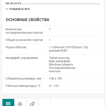
NE-4110-ST
ПОКАЗАТЬ ВСЕ
MiiNePort E1-ST (w/o Module)
MiiNePort E2-ST
ОСНОВНЫЕ СВОЙСТВА
MiiNePort E2-H-ST
MiiNePort E1-ST
Количество
1
последовательных портов
MiiNePort E3-H-ST
MiiNePort E3-ST
Общее количество портов
1
MiiNePort E1-SDK
Порты Ethernet
1 x Ethernet 10/100 Base T(X)
(разъем RJ45)
MiiNePort E2-SDK
Интерфейс управления
Telnet-консоль
Web-интерфейс
Windows-утилита
Последовательная
консоль
Габаритные размеры, мм
140 x 100
Рабочая температура, °C
0 ~ +55