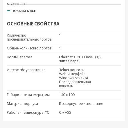
NE-4110-ST
ПОКАЗАТЬ ВСЕ
MiiNePort E1-ST (w/o Module)
MiiNePort E2-ST
ОСНОВНЫЕ СВОЙСТВА
MiiNePort E1-ST
MiiNePort E1-H-ST
Количество
1
последовательных портов
MiiNePort E3-H-ST
MiiNePort E3-ST
Общее количество портов
1
MiiNePort E1-SDK
Порты Ethernet
Ethernet 10/100BaseT(X) -
'витая пара'
MiiNePort E2-SDK
Интерфейс управления
Telnet-консоль
Web-интерфейс
Windows-утилита
Последовательная
консоль
Габаритные размеры, мм
140 x 100
Материал корпуса
Бескорпусное исполнение
Рабочая температура, °C
0 ~ +55