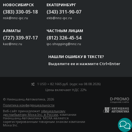
НОВОСИБИРСК
ЕКАТЕРИНБУРГ
(383) 330-05-18
(343) 311-90-07
nsk@nnz-ipc.ru
ekb@nnz-ipc.ru
АЛМАТЫ
ЧАСТНЫМ ЛИЦАМ
(727) 339-97-17
(812) 326-45-54
kaz@nnz.ru
ipc-shopping@nnz.ru
НАШЛИ ОШИБКУ В ТЕКСТЕ?
Выделите ее и нажмите Ctrl+Enter
1 USD = 82.1665 руб. (курс на 08.08.2026)
Цены включают НДС 22%
© Ниеншанц-Автоматика, 2026
Политика конфиденциальности
Веб-сайт принадлежит
официальному
дистрибьютору Moxa Inc. в России
, компании
Ниеншанц-Автоматика. MOXA является
зарегистрированным товарным знаком компании
Moxa Inc.