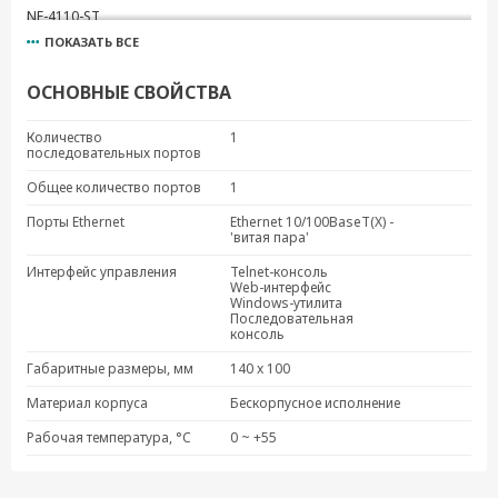
NE-4110-ST
ПОКАЗАТЬ ВСЕ
MiiNePort E1-ST (w/o Module)
MiiNePort E2-H-ST
ОСНОВНЫЕ СВОЙСТВА
MiiNePort E1-ST
MiiNePort E1-H-ST
Количество
1
последовательных портов
MiiNePort E3-H-ST
MiiNePort E3-ST
Общее количество портов
1
MiiNePort E1-SDK
Порты Ethernet
Ethernet 10/100BaseT(X) -
'витая пара'
MiiNePort E2-SDK
Интерфейс управления
Telnet-консоль
Web-интерфейс
Windows-утилита
Последовательная
консоль
Габаритные размеры, мм
140 x 100
Материал корпуса
Бескорпусное исполнение
Рабочая температура, °C
0 ~ +55