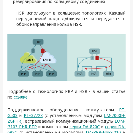
резервирования по кольцевому соединению
HSR используют в кольцевых топологиях. Каждый
передаваемый кадр дублируется и передается в
обоих направления кольца HSR.
Подробнее о технологиях PRP и HSR - в нашей статье
по
ссылке
.
Поддерживаемое оборудование: коммутаторы
PT-
G503
и
PT-G7728
(с установленным модулем
LM-7000H-
2GPHR
), встраиваемый коммуникационный модуль
EOM-
G103-PHR-PTP
и компьютеры
серии DA-820С
и
серии DA-
682C
(с установленными модулями
DA-PRP-HSR-I210
и