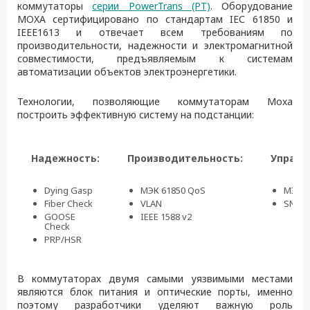
коммутаторы
серии PowerTrans (PT)
. Оборудование
MOXA сертифицировано по стандартам IEС 61850 и
IEEE1613 и отвечает всем требованиям по
производительности, надежности и электромагнитной
совместимости, предъявляемым к системам
автоматизации объектов электроэнергетики.
Технологии, позволяющие коммутаторам Moxa
построить эффективную систему на подстанции:
Надежность:
Производительность:
Управл
Dying Gasp
МЭК 61850 QoS
МЭК 6
Fiber Check
VLAN
SNMP
GOOSE
IEEE 1588 v2
Check
PRP/HSR
В коммутаторах двумя самыми уязвимыми местами
являются блок питания и оптические порты, именно
поэтому разработчики уделяют важную роль