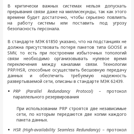
В критически важных системах нельзя допускать
прерывания связи даже на миллисекунды, так как этого
времени будет достаточно, чтобы серьезно повлиять
на работу системы или поставить под угрозу
безопасность персонала.
В стандарте МЭК 61850 указано, что на подстанциях не
должна присутствовать потеря пакетов типа GOOSE и
SMV, то есть при построении избыточных топологий
связи необходимо организовывать нулевое время
переключения между каналами связи. Технологии
PRP/HSR, способные осуществить бесшовную передачу
данных и обеспечить требуемую надежность
развертываемой сети, описаны в стандарте МЭК 62439.
PRP (Parallel Redundancy Protocol)
– протокол
параллельного резервирования
При использовании PRP строятся две независимые
сети, по которым передаются две копии каждого
пакета данных.
HSR (High-availability Seamless Redundancy)
– протокол