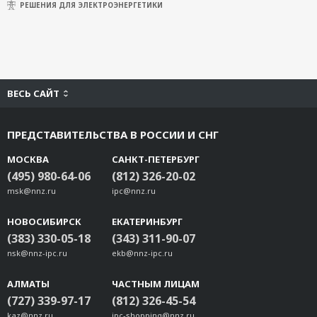
РЕШЕНИЯ ДЛЯ ЭЛЕКТРОЭНЕРГЕТИКИ
ВЕСЬ САЙТ
ПРЕДСТАВИТЕЛЬСТВА В РОССИИ И СНГ
МОСКВА
САНКТ-ПЕТЕРБУРГ
(495) 980-64-06
(812) 326-20-02
msk@nnz.ru
ipc@nnz.ru
НОВОСИБИРСК
ЕКАТЕРИНБУРГ
(383) 330-05-18
(343) 311-90-07
nsk@nnz-ipc.ru
ekb@nnz-ipc.ru
АЛМАТЫ
ЧАСТНЫМ ЛИЦАМ
(727) 339-97-17
(812) 326-45-54
kaz@nnz.ru
ipc-shopping@nnz.ru