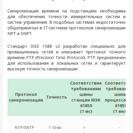
Синхронизация времени на подстанциях необходима
для обеспечения точности измерительных систем и
систем управления. В подобных системах недостаточно
общепринятых в IT-системах протоколов синхронизации
NPT и SNPT.
Стандарт IEEE 1588 v2 разработан специально для
промышленных сетей и описывает протокол точного
времени PTP (Precision Time Protocol). PTP предназначен
для использования в локальных сетях и гарантирует
высокую точность синхронизации.
Соответствие
Соответств
требованиям
требования
Протокол
шины
шины
Точность
синхронизации
станции МЭК
процесса М
61850
61850
(1 мс)
(1 мкс)
NTP/SNTP
1-10 мс
✓
-