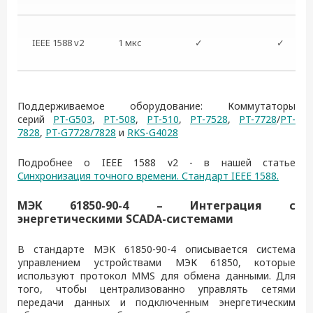
IEEE 1588 v2
1 мкс
✓
✓
Поддерживаемое оборудование: Коммутаторы
серий
PT-G503
,
PT-508
,
PT-510
,
PT-7528
,
PT-7728
/
PT-
7828
,
PT-G7728/7828
и
RKS-G4028
Подробнее о IEEE 1588 v2 - в нашей статье
Синхронизация точного времени. Стандарт IEEE 1588.
МЭК 61850-90-4 – Интеграция с
энергетическими SCADA-системами
В стандарте МЭК 61850-90-4 описывается система
управлением устройствами МЭК 61850, которые
используют протокол MMS для обмена данными. Для
того, чтобы централизованно управлять сетями
передачи данных и подключенным энергетическим