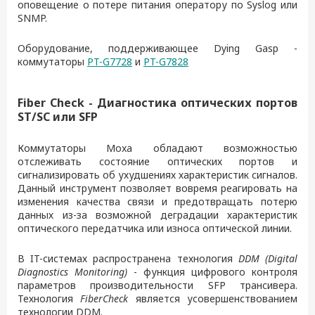
оповещение о потере питания оператору по Syslog или
SNMP.
Оборудование, поддерживающее Dying Gasp -
коммутаторы
PT-G7728
и
PT-G7828
Fiber Check - Диагностика оптических портов
ST/SC или SFP
Коммутаторы Moxa обладают возможностью
отслеживать состояние оптических портов и
сигнализировать об ухудшениях характеристик сигналов.
Данный инструмент позволяет вовремя реагировать на
изменения качества связи и предотвращать потерю
данных из-за возможной деградации характеристик
оптического передатчика или износа оптической линии.
В IT-системах распространена технология
DDM (Digital
Diagnostics Monitoring)
- функция цифрового контроля
параметров производительности SFP трансивера.
Технология
FiberCheck
является усовершенствованием
технологии DDM.