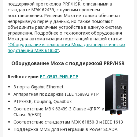
поддержкой протоколов PRP/HSR, описанными в
стандарте МЭК 62439, с нулевым временем
восстановления. Решения Moxa не только обеспечат
непрерывную перечу данных, но также помогают
объединить различные устройства в единую систему
управления. Подробнее о технологиях оборудования
Moxa для автоматизации подстанций в нашей статье
"Оборудование и технологии Moxa для энергетических
подстанций МЭК 61850"
.
Оборудование Moxa с поддержкой PRP/HSR
Redbox
серии
PT
-
G
503-
PHR
-
PTP
3 порта Gigabit Ethernet
Аппаратная поддержка IEEE 1588v2 PTP
PTP/HSR, Coupling, Quadbox
Соответствие МЭК 62439-3 Clause 4(PRP) и
Clause 5(HSR)
Соответствие стандартам МЭК 61850-3 и IEEE 1613
Поддержка MMS для интеграции в Power SCADA