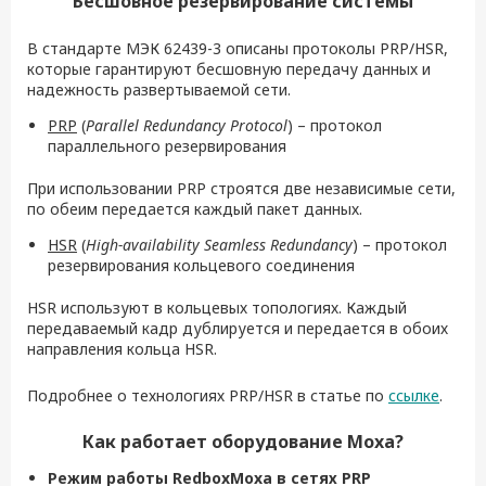
Бесшовное резервирование системы
В стандарте МЭК 62439-3 описаны протоколы PRP/HSR,
которые гарантируют бесшовную передачу данных и
надежность развертываемой сети.
PRP
(
Parallel Redundancy Protocol
) – протокол
параллельного резервирования
При использовании PRP строятся две независимые сети,
по обеим передается каждый пакет данных.
HSR
(
High-availability Seamless Redundancy
) – протокол
резервирования кольцевого соединения
HSR используют в кольцевых топологиях. Каждый
передаваемый кадр дублируется и передается в обоих
направления кольца HSR.
Подробнее о технологиях PRP/HSR в статье по
ссылке
.
Как работает оборудование
Moxa
?
Режим работы
Redbox
Moxa
в сетях
PRP