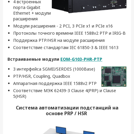
4 встроенных
порта Gigabit
Ethernet + модули
расширения
Модули расширения - 2 PCI, 3 PCIe x1 и PCIe x16
Протоколы точного времени IEEE 1588v2 PTP и IRIG-B
Поддержка PTP/HSR на модуле расширения
Соответствие стандартам IEC 61850-3 & IEEE 1613
Встраиваемые модули
EOM
-
G
103-
PHR
-
PTP
3 интерфейса SGMII/SERDES (1000Base)
PTP/HSR, Coupling, Quadbox
Аппаратная поддержка IEEE 1588v2 PTP
Соответствие МЭК 62439-3 Clause 4(PRP) и Clause
5(HSR)
Система автоматизации подстанций на
основе
PRP
/
HSR