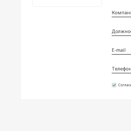
Компан
Должно
E-mail
Tелефо
Соглас