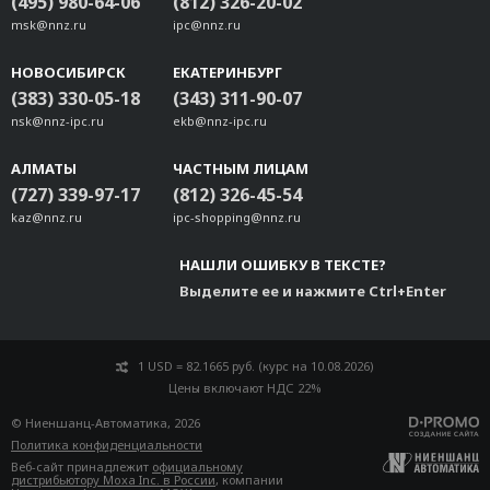
(495) 980-64-06
(812) 326-20-02
msk@nnz.ru
ipc@nnz.ru
НОВОСИБИРСК
ЕКАТЕРИНБУРГ
(383) 330-05-18
(343) 311-90-07
nsk@nnz-ipc.ru
ekb@nnz-ipc.ru
АЛМАТЫ
ЧАСТНЫМ ЛИЦАМ
(727) 339-97-17
(812) 326-45-54
kaz@nnz.ru
ipc-shopping@nnz.ru
НАШЛИ ОШИБКУ В ТЕКСТЕ?
Выделите ее и нажмите Ctrl+Enter
1 USD = 82.1665 руб. (курс на 10.08.2026)
Цены включают НДС 22%
© Ниеншанц-Автоматика, 2026
Политика конфиденциальности
Веб-сайт принадлежит
официальному
дистрибьютору Moxa Inc. в России
, компании