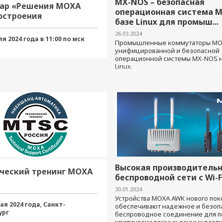
MX-NOS – безопасная
ар «Решения MOXA
операционная система 
остроения
базе Linux для промыш...
енных сетей связи» |
26.03.2024
2024
ля 2024 года в 11:00 по мск
Промышленные коммутаторы MOX
унифицированной и безопасной
операционной системы MX-NOS н
Linux.
Высокая производительн
ческий тренинг MOXA
беспроводной сети с Wi-F
30.01.2024
Устройства MOXA AWK нового по
мая 2024 года, Санкт-
обеспечивают надежное и безоп
ург
беспроводное соединение для 