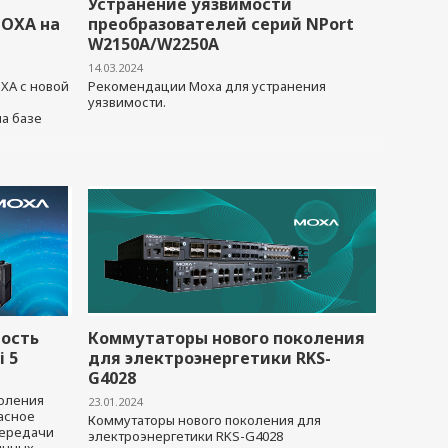
Устранение уязвимости
MOXA на
преобразователей серий NPort
W2150A/W2250A
14.03.2024
A с новой
Рекомендации Moxa для устранения
уязвимости.
а базе
ость
Коммутаторы нового поколения
i 5
для электроэнергетики RKS-
G4028
коления
23.01.2024
асное
Коммутаторы нового поколения для
передачи
электроэнергетики RKS-G4028