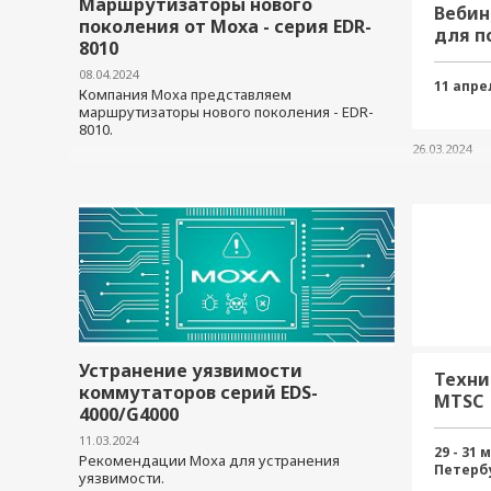
Маршрутизаторы нового
Вебин
поколения от Moxa - серия EDR-
для п
8010
защищ
08.04.2024
11.04.
11 апре
Компания Moxa представляем
маршрутизаторы нового поколения - EDR-
8010.
26.03.2024
Устранение уязвимости
Техни
коммутаторов серий EDS-
MTSC
4000/G4000
11.03.2024
29 - 31 
Рекомендации Moxa для устранения
Петерб
уязвимости.