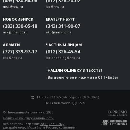
(495) 980-64-06
(812) 326-20-02
msk@nnz.ru
ipc@nnz.ru
НОВОСИБИРСК
ЕКАТЕРИНБУРГ
(383) 330-05-18
(343) 311-90-07
nsk@nnz-ipc.ru
ekb@nnz-ipc.ru
АЛМАТЫ
ЧАСТНЫМ ЛИЦАМ
(727) 339-97-17
(812) 326-45-54
kaz@nnz.ru
ipc-shopping@nnz.ru
НАШЛИ ОШИБКУ В ТЕКСТЕ?
Выделите ее и нажмите Ctrl+Enter
1 USD = 82.1665 руб. (курс на 08.08.2026)
Цены включают НДС 22%
© Ниеншанц-Автоматика, 2026
Политика конфиденциальности
Веб-сайт принадлежит
официальному
дистрибьютору Moxa Inc. в России
, компании