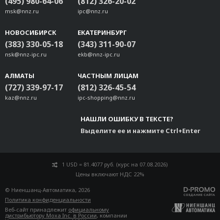
(495) 980-64-06
(812) 326-20-02
msk@nnz.ru
ipc@nnz.ru
НОВОСИБИРСК
ЕКАТЕРИНБУРГ
(383) 330-05-18
(343) 311-90-07
nsk@nnz-ipc.ru
ekb@nnz-ipc.ru
АЛМАТЫ
ЧАСТНЫМ ЛИЦАМ
(727) 339-97-17
(812) 326-45-54
kaz@nnz.ru
ipc-shopping@nnz.ru
НАШЛИ ОШИБКУ В ТЕКСТЕ?
Выделите ее и нажмите Ctrl+Enter
1 USD = 81.4077 руб. (курс на 07.08.2026)
Цены включают НДС 22%
© Ниеншанц-Автоматика, 2026
Политика конфиденциальности
Веб-сайт принадлежит
официальному
дистрибьютору Moxa Inc. в России
, компании