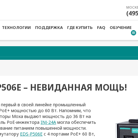
МОСК
(49
ТЕХНОЛОГИИ
ПОДДЕРЖКА
ГДЕ КУПИТЬ
FAQ
ОБУЧЕНИЕ
P506E – НЕВИДАННАЯ МОЩЬ!
т первый в своей линейке промышленный
PoE+ мощностью до 60 Вт. Напомним, что
аторы Moxa выдают мощность до 36 Вт на
ель PoE-инжектора
INJ-24A
могла обеспечить
вание питанием повышенной мощности.
мутатору
EDS-P506E
с 4 портами PoE+ 60 Вт,