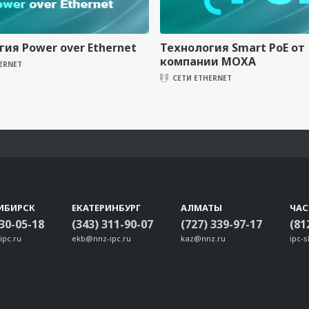
ия Power over Ethernet
Технология Smart PoE от
компании MOXA
ERNET
СЕТИ ETHERNET
ИБИРСК
ЕКАТЕРИНБУРГ
АЛМАТЫ
ЧА
330-05-18
(343) 311-90-07
(727) 339-97-17
(81
ipc.ru
ekb@nnz-ipc.ru
kaz@nnz.ru
ipc-