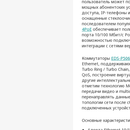
пользователь может по
мощных абонентских ус
доступа, IP-телефоны и
оснащенные стеклоочис
последователем попул
4PoE
обеспечивает поль
порта 10/100 Мбит/с Po
возможностью подключе
интеграции с сетями ве
Коммутаторы
EDS-P506
Ethernet, поддерживаю
Turbo Ring / Turbo Cha
QoS, построение виртуа
другие интеллектуальны
отметим технологию Mo
передачи видео и mult
перенаправлять данные
топологии сети после с
подключенных устройст
Основные характерист
4 порта Ethernet 10/