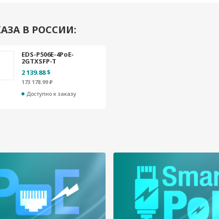
АЗА В РОССИИ:
EDS-P506E-4PoE-
2GTXSFP-T
2 139.88 $
173 178.99 ₽
Доступно к заказу