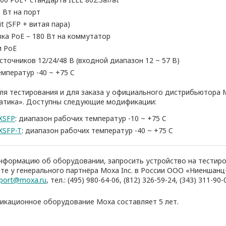
 Вт на порт
t (SFP + витая пара)
ка PoE – 180 Вт на коммутатор
и PoE
сточников 12/24/48 В (входной диапазон 12 ~ 57 В)
мператур -40 ~ +75 C
ля тестирования и для заказа у официального дистрибьютора Mo
тика». Доступны следующие модификации:
XSFP
: диапазон рабочих температур -10 ~ +75 C
XSFP-T
: диапазон рабочих температур -40 ~ +75 C
формацию об оборудовании, запросить устройство на тестиро
е у генерального партнёра Moxa Inc. в России ООО «Ниеншанц-
port@moxa.ru
, тел.: (495) 980-64-06, (812) 326-59-24, (343) 311-90-
никационное оборудование Moxa составляет 5 лет.