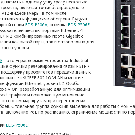
дключить к одному узлу сразу несколько
тройств, включая точки беспроводного
 PTZ-видеокамеры, в том числе,
тителями и функциями обогрева. Будучи
ярной серии
EDS-P506A
, новинка
EDS-P506E-
зователей шестью портами Ethernet: 4
E+ и 2 комбинированных порта Gigabit с
ния как витой пары, так и оптоволокна для
рхнего уровня.
E
– это управляемые устройства Industrial
щие функции резервирования связи RSTP /
in, поддержку приоритетов передачи данных
льных сетей IEEE 802.1Q VLAN и многие
е функции Ethernet уровня L2. Особо
xa V-On, разработанную для оптимизации
icast-трафика и позволяющую мгновенно
 по новым маршрутам при перестроении
боев. Отдельная группа функций выделена для работы с PoE – 
в, включение PoE по расписанию, ограничение мощности по по
ики
EDS-P506E
:
100 PoE+ стандарта IEEE 802.3af/at