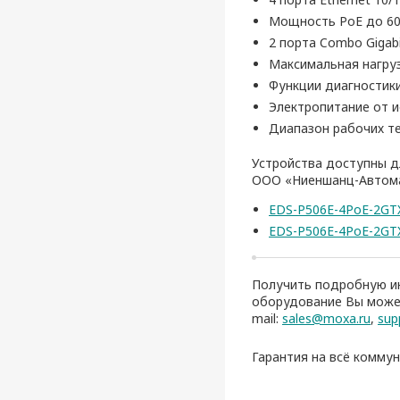
Мощность PoE до 60
2 порта Combo Gigabi
Максимальная нагруз
Функции диагностик
Электропитание от и
Диапазон рабочих те
Устройства доступны д
ООО «Ниеншанц-Автома
EDS-P506E-4PoE-2GT
EDS-P506E-4PoE-2GT
Получить подробную ин
оборудование Вы может
mail:
sales@moxa.ru
,
sup
Гарантия на всё комму