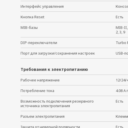
Интерфейс управления
Конс
Кнопка Reset
Есть
MIB-базы
MIB-II
2, 3, 9
DIP-переключатели
Turbo 
Порт для загрузки/сохранения настроек
USB-п
Требования к электропитанию
Рабочее напряжение
12/24/4
Потребление тока
4.08 А 
Возможность подключения резервного
Есть
источника электропитания
Разъем электропитания
Клем
Защита от неверной полярности
Есть