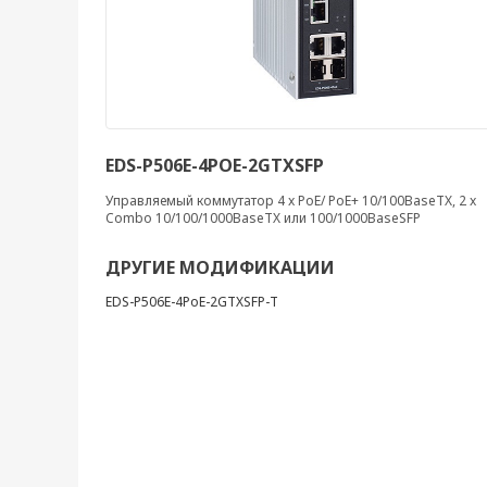
EDS-P506E-4POE-2GTXSFP
Управляемый коммутатор 4 x PoE/ PoE+ 10/100BaseTX, 2 x
Combo 10/100/1000BaseTX или 100/1000BaseSFP
ДРУГИЕ МОДИФИКАЦИИ
EDS-P506E-4PoE-2GTXSFP-T