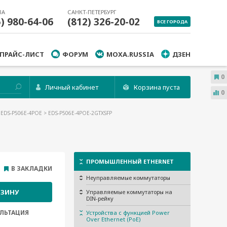
ВА
САНКТ-ПЕТЕРБУРГ
5) 980-64-06
(812) 326-20-02
ВСЕ ГОРОДА
ПРАЙС-ЛИСТ
ФОРУМ
MOXA.RUSSIA
ДЗЕН
0
Личный кабинет
Корзина пуста
0
 EDS-P506E-4POE
> EDS-P506E-4POE-2GTXSFP
ПРОМЫШЛЕННЫЙ ETHERNET
В ЗАКЛАДКИ
Неуправляемые коммутаторы
РЗИНУ
Управляемые коммутаторы на
DIN-рейку
ЛЬТАЦИЯ
Устройства с функцией Power
Over Ethernet (PoE)