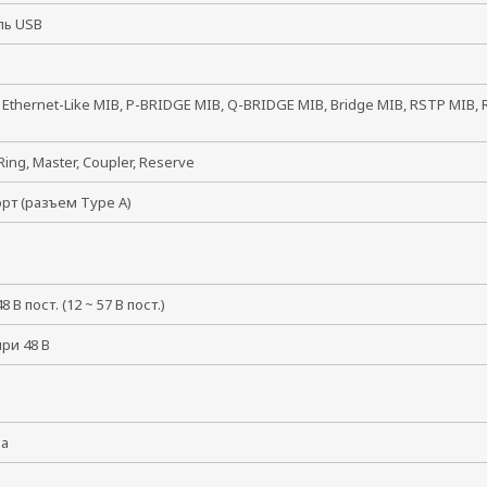
оль USB
, Ethernet-Like MIB, P-BRIDGE MIB, Q-BRIDGE MIB, Bridge MIB, RSTP MIB,
Ring, Master, Coupler, Reserve
орт (разъем Type A)
8 В пост. (12 ~ 57 В пост.)
при 48 В
ма