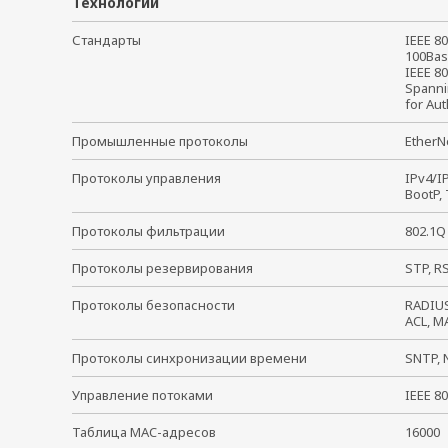
Технологии
Стандарты
IEEE 80
100Base
IEEE 80
Spannin
for Aut
Промышленные протоколы
EtherN
Протоколы управления
IPv4/I
BootP, 
Протоколы фильтрации
802.1Q
Протоколы резервирования
STP, R
Протоколы безопасности
RADIUS
ACL, M
Протоколы синхронизации времени
SNTP, 
Управление потоками
IEEE 8
Таблица MAC-адресов
16000