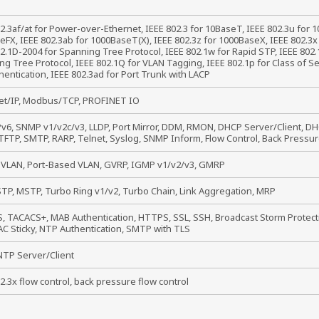
2.3af/at for Power-over-Ethernet, IEEE 802.3 for 10BaseT, IEEE 802.3u for 
FX, IEEE 802.3ab for 1000BaseT(X), IEEE 802.3z for 1000BaseX, IEEE 802.3x f
2.1D-2004 for Spanning Tree Protocol, IEEE 802.1w for Rapid STP, IEEE 802.1
g Tree Protocol, IEEE 802.1Q for VLAN Tagging, IEEE 802.1p for Class of Ser
hentication, IEEE 802.3ad for Port Trunk with LACP
et/IP, Modbus/TCP, PROFINET IO
Pv6, SNMP v1/v2c/v3, LLDP, Port Mirror, DDM, RMON, DHCP Server/Client, DH
TFTP, SMTP, RARP, Telnet, Syslog, SNMP Inform, Flow Control, Back Pressur
 VLAN, Port-Based VLAN, GVRP, IGMP v1/v2/v3, GMRP
STP, MSTP, Turbo Ring v1/v2, Turbo Chain, Link Aggregation, MRP
, TACACS+, MAB Authentication, HTTPS, SSL, SSH, Broadcast Storm Protecti
AC Sticky, NTP Authentication, SMTP with TLS
NTP Server/Client
02.3x flow control, back pressure flow control