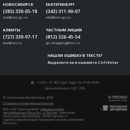
НОВОСИБИРСК
ЕКАТЕРИНБУРГ
(383) 330-05-18
(343) 311-90-07
nsk@nnz-ipc.ru
ekb@nnz-ipc.ru
АЛМАТЫ
ЧАСТНЫМ ЛИЦАМ
(727) 339-97-17
(812) 326-45-54
kaz@nnz.ru
ipc-shopping@nnz.ru
НАШЛИ ОШИБКУ В ТЕКСТЕ?
Выделите ее и нажмите Ctrl+Enter
1 USD = 81.4077 руб. (курс на 07.08.2026)
Цены включают НДС 22%
© Ниеншанц-Автоматика, 2026
Политика конфиденциальности
Веб-сайт принадлежит
официальному
дистрибьютору Moxa Inc. в России
, компании
Ниеншанц-Автоматика. MOXA является
зарегистрированным товарным знаком компании
Moxa Inc.