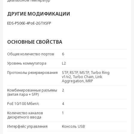
диапазоном температур
ДРУГИЕ МОДИФИКАЦИИ
EDS-P506E-4PoE-2GTXSFP
ОСНОВНЫЕ СВОЙСТВА
Общее количество портов
6
Уровень коммутатора
L2
Протоколы резервирования
STP, RSTP, MSTP, Turbo Ring
v1/v2, Turbo Chain, Link
Aggregation, MRP
Комбинированные разъемы
2
(витая пара + SFP)
PoE 10/100 Мбит/с
4
Количество каналов
1
дискретного ввода
Интерфейс управления
Консоль USB