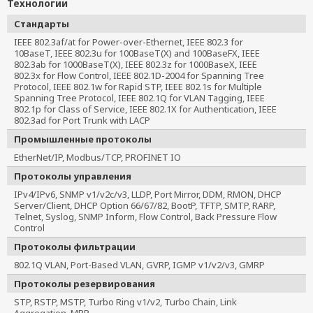
Технологии
Стандарты
IEEE 802.3af/at for Power-over-Ethernet, IEEE 802.3 for 
10BaseT, IEEE 802.3u for 100BaseT(X) and 100BaseFX, IEEE 
802.3ab for 1000BaseT(X), IEEE 802.3z for 1000BaseX, IEEE 
802.3x for Flow Control, IEEE 802.1D-2004 for Spanning Tree 
Protocol, IEEE 802.1w for Rapid STP, IEEE 802.1s for Multiple 
Spanning Tree Protocol, IEEE 802.1Q for VLAN Tagging, IEEE 
802.1p for Class of Service, IEEE 802.1X for Authentication, IEEE 
802.3ad for Port Trunk with LACP
Промышленные протоколы
EtherNet/IP, Modbus/TCP, PROFINET IO
Протоколы управления
IPv4/IPv6, SNMP v1/v2c/v3, LLDP, Port Mirror, DDM, RMON, DHCP
Server/Client, DHCP Option 66/67/82, BootP, TFTP, SMTP, RARP,
Telnet, Syslog, SNMP Inform, Flow Control, Back Pressure Flow
Control
Протоколы фильтрации
802.1Q VLAN, Port-Based VLAN, GVRP, IGMP v1/v2/v3, GMRP
Протоколы резервирования
STP, RSTP, MSTP, Turbo Ring v1/v2, Turbo Chain, Link
Aggregation, MRP