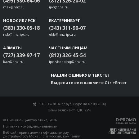
(495) 980-64-06
(812) 326-20-02
msk@nnz.ru
ipc@nnz.ru
НОВОСИБИРСК
ЕКАТЕРИНБУРГ
(383) 330-05-18
(343) 311-90-07
nsk@nnz-ipc.ru
ekb@nnz-ipc.ru
АЛМАТЫ
ЧАСТНЫМ ЛИЦАМ
(727) 339-97-17
(812) 326-45-54
kaz@nnz.ru
ipc-shopping@nnz.ru
НАШЛИ ОШИБКУ В ТЕКСТЕ?
Выделите ее и нажмите Ctrl+Enter
1 USD = 81.4077 руб. (курс на 07.08.2026)
Цены включают НДС 22%
© Ниеншанц-Автоматика, 2026
Политика конфиденциальности
Веб-сайт принадлежит
официальному
дистрибьютору Moxa Inc. в России
, компании