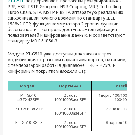
PT-G510
поддерживают протоколы резервирования -
PRP, HSR
, RSTP Grouping, HSR Coupling, MRP, Turbo Ring,
Turbo Chain, STP, MSTP и RSTP, аппаратную реализацию
синхронизации точного времени по стандарту IEEE
1588v2 PTP, функции коммутатора 2 уровня функции
безопасности - контроль доступа, аутентификация
пользователей и шифрование данных, и соответствуют
стандарту МЭК 61850-3.
Модули PT-G510 уже доступны для заказа в трех
модификациях с разными вариантами портов, питанием,
с температурой работы в диапазоне -40 ~ +75
°C
и
конформным покрытием (модели CT):
Модель
Порты А/В
Interlink
PT-G510-
2 слота
4 порта
100/1000Ba
4GTX4GSFP
100/1000BaseSFP
100/1000B
PT-G510-8GSFP
2 слота
8 слотов
100/1
100/1000BaseSFP
PT-G510-8GTX
2 слота
8 портов
100/1
100/1000BaseSFP