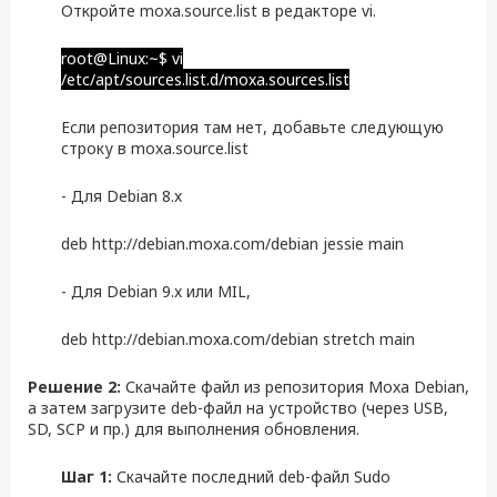
Откройте moxa.source.list в редакторе vi.
root@Linux:~$ vi
/etc/apt/sources.list.d/moxa.sources.list
Если репозитория там нет, добавьте следующую
строку в moxa.source.list
- Для Debian 8.x
deb http://debian.moxa.com/debian jessie main
- Для Debian 9.x или MIL,
deb http://debian.moxa.com/debian stretch main
Решение 2:
Скачайте файл из репозитория Moxa Debian,
а затем загрузите deb-файл на устройство (через USB,
SD, SCP и пр.) для выполнения обновления.
Шаг 1:
Скачайте последний deb-файл Sudo