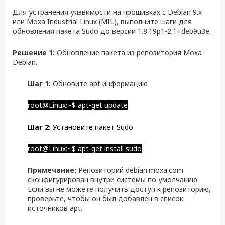
Для устранения уязвимости на прошивках с Debian 9.x
или Moxa Industrial Linux (MIL), выполните шаги для
обновления пакета Sudo до версии 1.8.19p1-2.1+deb9u3e.
Решение 1:
Обновление пакета из репозитория Moxa
Debian.
Шаг 1:
Обновите apt информацию
root@Linux:~$ apt-get update
Шаг 2:
Установите пакет Sudo
root@Linux:~$ apt-get install sudo
Примечание:
Репозиторий debian.moxa.com
сконфигурирован внутри системы по умолчанию.
Если вы не можете получить доступ к репозиторию,
проверьте, чтобы он был добавлен в список
источников apt.