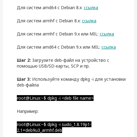
Для систем amd64 с Debian 8.x:
ссылка
Для систем armhf с Debian 8.x:
ссылка
Для систем armhf с Debian 9.x или MIL:
ссылка
Для систем amd64 с Debian 9.x или MIL:
ссылка
Шаг 2:
Загрузите
deb-файл на устройство с
помощью USB/SD-карты, SCP и пр.
Шаг 3:
Используйте команду dpkg -i для установки
deb-файла
root@Linux:~$ dpkg -i <deb file name>
Например:
root@Linux:~$ dpkg -i sudo_1.8.19p1-
2.1+deb9u3_armhf.deb