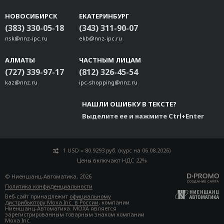
НОВОСИБИРСК
ЕКАТЕРИНБУРГ
(383) 330-05-18
(343) 311-90-07
nsk@nnz-ipc.ru
ekb@nnz-ipc.ru
АЛМАТЫ
ЧАСТНЫМ ЛИЦАМ
(727) 339-97-17
(812) 326-45-54
kaz@nnz.ru
ipc-shopping@nnz.ru
НАШЛИ ОШИБКУ В ТЕКСТЕ?
Выделите ее и нажмите Ctrl+Enter
1 USD = 80.9293 руб. (курс на 06.08.2026)
Цены включают НДС 22%
© Ниеншанц-Автоматика, 2026
Политика конфиденциальности
Веб-сайт принадлежит
официальному
дистрибьютору Moxa Inc. в России
, компании
Ниеншанц-Автоматика. MOXA является
зарегистрированным товарным знаком компании
Moxa Inc.