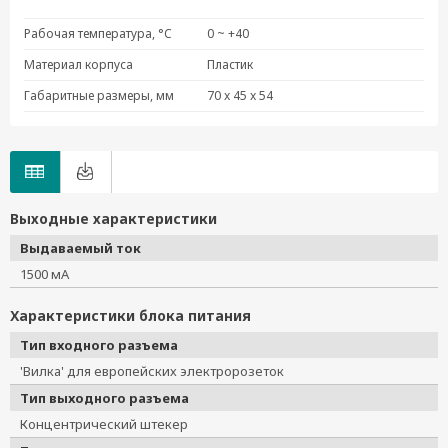
PWR-G7000A-AC
Рабочая температура, °C
0 ~ +40
DRP-240-48
Материал корпуса
Пластик
MDR-40-24
Габаритные размеры, мм
70 x 45 x 54
MDR-60-24
PWR-12050-EU-S2
PWR-12150-WPEU-S2
PWR-12050-EU-S1
PWR-12150-WPEU-S4
Выходные характеристики
PWR-12300-WPEU-S2
Выдаваемый ток
PWR-Plug-EU-02
1500 мА
PWR-12500-DT-S1
Характеристики блока питания
Тип входного разъема
'Вилка' для европейских электророзеток
Тип выходного разъема
Концентрический штекер