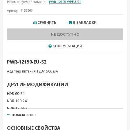
Рекомендуемая замена –
PWR-12125-WPEU-S1
Артикул 1136566
СРАВНИТЬ
В ЗАКЛАДКИ
НЕ ДОСТУПНО
КОНСУЛЬТАЦИЯ
PWR-12150-EU-S2
Адаптер питания 12В/1500 мА
ДРУГИЕ МОДИФИКАЦИИ
HDR-60-24
NDR-120-24
NDR-120-48
ПОКАЗАТЬ ВСЕ
NDR-240-48
PWR-12150-EU-SA-T
ОСНОВНЫЕ СВОЙСТВА
PWR-12200-DT-S1