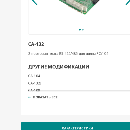
CA-132
2-портовая плата RS-422/485 для шины PC/104
ДРУГИЕ МОДИФИКАЦИИ
CA-104
CA-132I
CA-108
ПОКАЗАТЬ ВСЕ
CA-134I
CA-134I-T
CA-114
CA-132I-T
CA-104-T
ХАРАКТЕРИСТИКИ