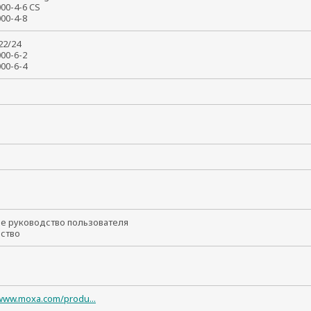
000-4-6 CS
1000-4-8
022/24
1000-6-2
1000-6-4
т
ое руководство пользователя
йство
/www.moxa.com/produ...