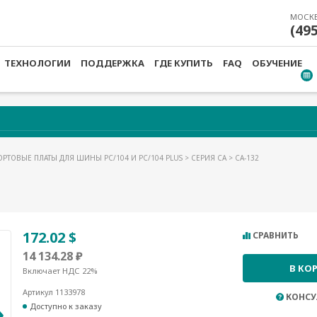
МОСК
(49
ТЕХНОЛОГИИ
ПОДДЕРЖКА
ГДЕ КУПИТЬ
FAQ
ОБУЧЕНИЕ
РТОВЫЕ ПЛАТЫ ДЛЯ ШИНЫ PC/104 И PC/104 PLUS
>
СЕРИЯ CA
> CA-132
172.02 $
СРАВНИТЬ
14 134.28 ₽
В КО
Включает НДС 22%
Артикул 1133978
КОНСУ
Доступно к заказу