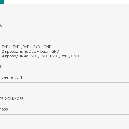
50C
: TxD+, TxD-, RxD+, RxD-, GND
 (2-проводный): Data+, Data-, GND
 (4-проводный): TxD+, TxD-, RxD+, RxD-, GND
, 8
ет, нечет, 0, 1
, 2
TS, XON/XOFF
921600