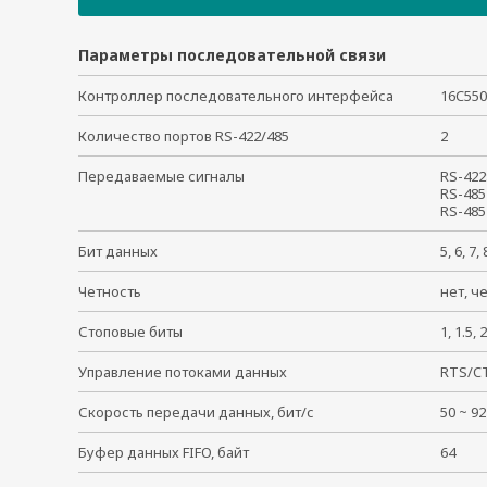
CA-132-T
CA-108-T
Параметры последовательной связи
CA-114-T
Контроллер последовательного интерфейса
16C5
Количество портов RS-422/485
2
Передаваемые сигналы
RS-422
RS-485
RS-485
Бит данных
5, 6, 7
Четность
нет, ч
Стоповые биты
1, 1.5
Управление потоками данных
RTS/C
Скорость передачи данных, бит/с
50 ~ 
Буфер данных FIFO, байт
64