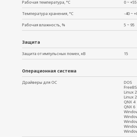
Рабочая температура, °C
0 ~ +
Температура хранения, °C
-40 ~
Рабочая влажность, %
5 ~ 9
Защита
Защита от импульсных помех, кВ
15
Операционная система
Драйверы для ОС
DOS
Free
Linux 
Linux 
QNX 
QNX 
Windo
Windo
Windo
Windo
Window