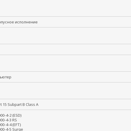
рпусное исполнение
мпьютер
rt 15 Subpart B Class A
000-4-2 (ESD)
000-4-3 RS
000-4-4 (EFT)
000-4-5 Surge