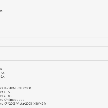
55
 +85
5
BSD
2.4.x
2.6.x
4
6
ws 95/98/ME/NT/2000
ws CE 5.0
ws CE 6.0
ws XP Embedded
s XP/2003/Vista/2008 (x86/x64)