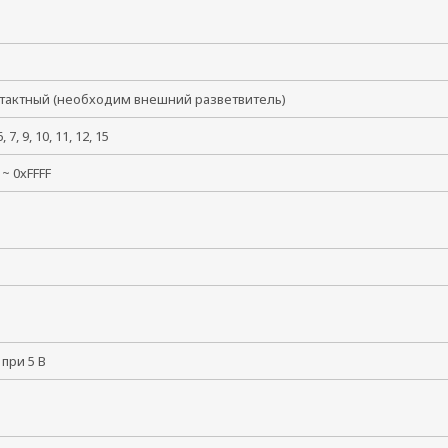
04
нтактный (необходим внешний разветвитель)
6, 7, 9, 10, 11, 12, 15
 ~ 0хFFFF
 при 5 В