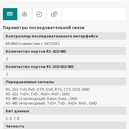
Параметры последовательной связи
Контроллер последовательного интерфейса
MU860 (совместим с 16C550C)
Количество портов RS-422/485
2
Количество портов RS-232/422/485
2
Передаваемые сигналы
RS-232: TxD, RxD, DTR, DSR, RTS, CTS, DCD, GND
RS-422: TxD+, TxD-, RxD+, RxD-, GND
RS-485 (2-проводный): Data+, Data-, GND
RS-485 (4-проводный): TxD+, TxD-, RxD+, RxD-, GND
Бит данных
5, 6, 7, 8
Четность