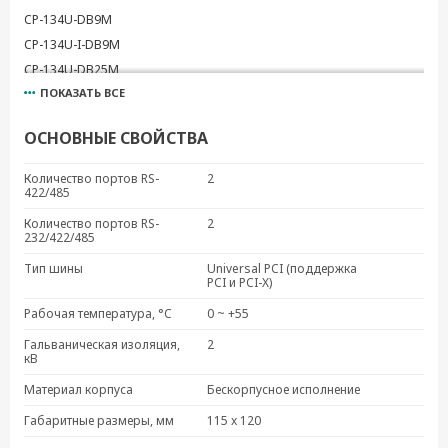
CP-134U-DB9M
CP-134U-I-DB9M
CP-134U-DB25M
ПОКАЗАТЬ ВСЕ
CP-134U-T
CP-134U-I-T
ОСНОВНЫЕ СВОЙСТВА
Количество портов RS-
2
422/485
Количество портов RS-
2
232/422/485
Тип шины
Universal PCI (поддержка
PCI и PCI-X)
Рабочая температура, °C
0 ~ +55
Гальваническая изоляция,
2
кВ
Материал корпуса
Бескорпусное исполнение
Габаритные размеры, мм
115 x 120