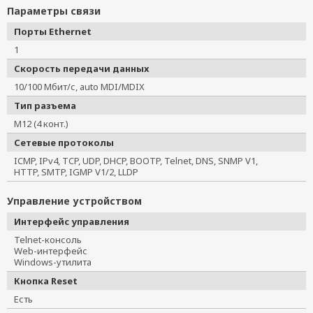
Параметры связи
Порты Ethernet
1
Скорость передачи данных
10/100 Мбит/с, auto MDI/MDIX
Тип разъема
M12 (4 конт.)
Сетевые протоколы
ICMP, IPv4, TCP, UDP, DHCP, BOOTP, Telnet, DNS, SNMP V1,
HTTP, SMTP, IGMP V1/2, LLDP
Управление устройством
Интерфейс управления
Telnet-консоль
Web-интерфейс
Windows-утилита
Кнопка Reset
Есть