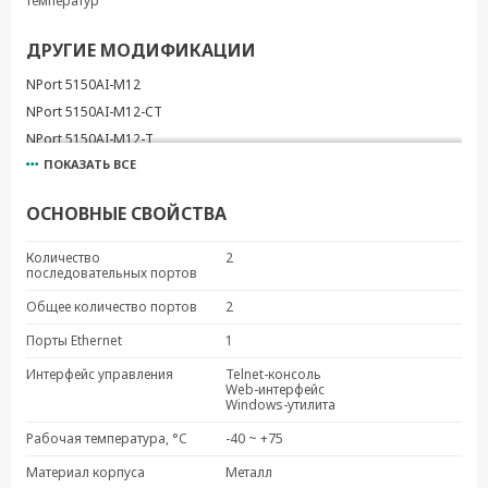
температур
ДРУГИЕ МОДИФИКАЦИИ
NPort 5150AI-M12
NPort 5150AI-M12-CT
NPort 5150AI-M12-T
ПОКАЗАТЬ ВСЕ
NPort 5150AI-M12-CT-T
NPort 5250AI-M12
ОСНОВНЫЕ СВОЙСТВА
NPort 5250AI-M12-CT
NPort 5250AI-M12-T
Количество
2
последовательных портов
NPort 5450AI-M12
NPort 5450AI-M12-CT
Общее количество портов
2
NPort 5450AI-M12-T
Порты Ethernet
1
NPort 5450AI-M12-CT-T
Интерфейс управления
Telnet-консоль
Web-интерфейс
Windows-утилита
Рабочая температура, °C
-40 ~ +75
Материал корпуса
Металл