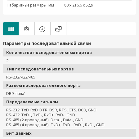
Габаритные размеры, мм
80 х 216,6 х 52,9
Параметры последовательной связи
Количество последовательных портов
2
Тип последовательных портов
RS-232/422/485
Разъем последовательного порта
DB9 'папа'
Передаваемые сигналы
RS-232: TxD, RxD, DTR, DSR, RTS, CTS, DCD, GND
RS-422: TxD+, TxD-, RxD+, RxD-, GND
RS-485 (2-проводный): Data+, Data-, GND
RS-485 (4-проводный): TxD+, TxD-, RxD+, RxD-, GND
Бит данных