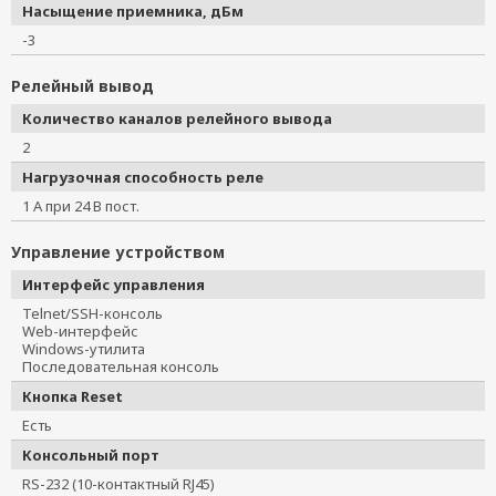
Насыщение приемника, дБм
-3
Релейный вывод
Количество каналов релейного вывода
2
Нагрузочная способность реле
1 А при 24 В пост.
Управление устройством
Интерфейс управления
Telnet/SSH-консоль
Web-интерфейс
Windows-утилита
Последовательная консоль
Кнопка Reset
Есть
Консольный порт
RS-232 (10-контактный RJ45)