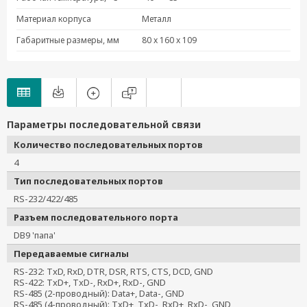
Материал корпуса
Металл
Габаритные размеры, мм
80 x 160 x 109
Параметры последовательной связи
Количество последовательных портов
4
Тип последовательных портов
RS-232/422/485
Разъем последовательного порта
DB9 'папа'
Передаваемые сигналы
RS-232: TxD, RxD, DTR, DSR, RTS, CTS, DCD, GND
RS-422: TxD+, TxD-, RxD+, RxD-, GND
RS-485 (2-проводный): Data+, Data-, GND
RS-485 (4-проводный): TxD+, TxD-, RxD+, RxD-, GND