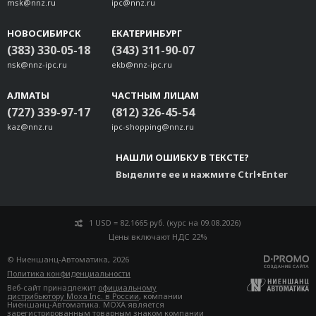
msk@nnz.ru
ipc@nnz.ru
НОВОСИБИРСК
ЕКАТЕРИНБУРГ
(383) 330-05-18
(343) 311-90-07
nsk@nnz-ipc.ru
ekb@nnz-ipc.ru
АЛМАТЫ
ЧАСТНЫМ ЛИЦАМ
(727) 339-97-17
(812) 326-45-54
kaz@nnz.ru
ipc-shopping@nnz.ru
НАШЛИ ОШИБКУ В ТЕКСТЕ?
Выделите ее и нажмите Ctrl+Enter
1 USD = 82.1665 руб. (курс на 09.08.2026)
Цены включают НДС 22%
© Ниеншанц-Автоматика, 2026
Политика конфиденциальности
Веб-сайт принадлежит
официальному
дистрибьютору Moxa Inc. в России
, компании
Ниеншанц-Автоматика. MOXA является
зарегистрированным товарным знаком компании