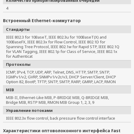
Количество приоритизированных очередей
4
Встроенный Ethernet-коммутатор
Стандарты
IEEE 802.3 for 10BaseT, IEEE 802.3u for 100BaseT(X) and
100BaseFX, IEEE 802.3x for Flow Control, IEEE 802.1D for
Spanning Tree Protocol, IEEE 802.1w for Rapid STP, IEEE 802.1Q
for VLAN Tagging, IEEE 802.1p for Class of Service, IEEE 802.1x
for Authenticat
Протоколы
ICMP, IPv4, TCP, UDP, ARP, Telnet, DNS, HTTP, SMTP, SNTP,
IGMPv1/v2, GVRP, SNMPv1/v2c/v3, DHCP Server/Client, DHCP
Option 82, BootP, TFTP, SNTP, SMTP, RARP, GMRP, LACP, RMON
MIB
MIB-II, Ethernet-Like MIB, P-BRIDGE MIB, Q-BRIDGE MIB,
Bridge MIB, RSTP MIB, RMON MIB Group 1, 2, 3, 9
Управление потоками
IEEE 802.3x flow control, back pressure flow control interface
Характеристики оптоволоконного интерфейса Fast