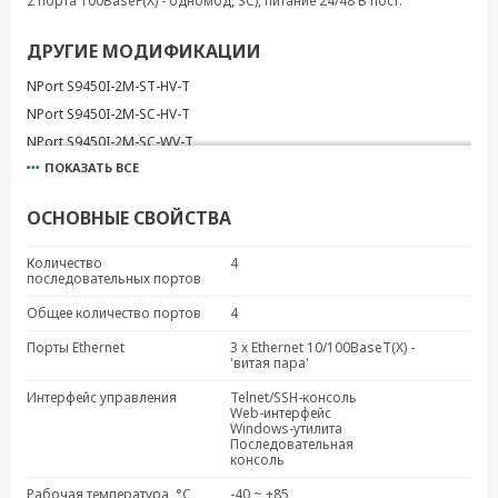
2 порта 100BaseF(X) - одномод, SC), питание 24/48 В пост.
ДРУГИЕ МОДИФИКАЦИИ
NPort S9450I-2M-ST-HV-T
NPort S9450I-2M-SC-HV-T
NPort S9450I-2M-SC-WV-T
ПОКАЗАТЬ ВСЕ
NPort S9450I-2M-ST-WV-T
NPort S9450I-2S-SC-HV-T
ОСНОВНЫЕ СВОЙСТВА
NPort S9450I-2S-ST-HV-T
NPort S9450I-2S-ST-WV-T
Количество
4
последовательных портов
NPort S9450I-HV-T
NPort S9450I-WV-T
Общее количество портов
4
Порты Ethernet
3 x Ethernet 10/100BaseT(X) -
'витая пара'
Интерфейс управления
Telnet/SSH-консоль
Web-интерфейс
Windows-утилита
Последовательная
консоль
Рабочая температура, °C
-40 ~ +85