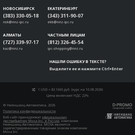
НОВОСИБИРСК
ЕКАТЕРИНБУРГ
(383) 330-05-18
(343) 311-90-07
nsk@nnz-ipc.ru
ekb@nnz-ipc.ru
АЛМАТЫ
ЧАСТНЫМ ЛИЦАМ
(727) 339-97-17
(812) 326-45-54
kaz@nnz.ru
ipc-shopping@nnz.ru
НАШЛИ ОШИБКУ В ТЕКСТЕ?
Выделите ее и нажмите Ctrl+Enter
1 USD = 82.1665 руб. (курс на 10.08.2026)
Цены включают НДС 22%
© Ниеншанц-Автоматика, 2026
Политика конфиденциальности
Веб-сайт принадлежит
официальному
дистрибьютору Moxa Inc. в России
, компании
Ниеншанц-Автоматика. MOXA является
зарегистрированным товарным знаком компании
Moxa Inc.