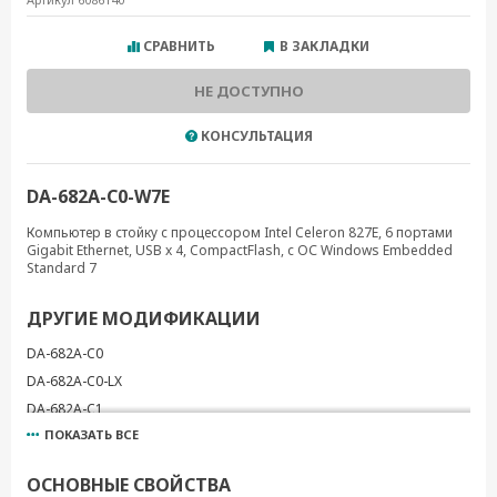
СРАВНИТЬ
В ЗАКЛАДКИ
НЕ ДОСТУПНО
КОНСУЛЬТАЦИЯ
DA-682A-C0-W7E
Компьютер в стойку с процессором Intel Celeron 827E, 6 портами
Gigabit Ethernet, USB x 4, CompactFlash, с ОС Windows Embedded
Standard 7
ДРУГИЕ МОДИФИКАЦИИ
DA-682A-C0
DA-682A-C0-LX
DA-682A-C1
ПОКАЗАТЬ ВСЕ
DA-682A-C1-LX
DA-682A-C1-W7E
ОСНОВНЫЕ СВОЙСТВА
DA-682A-C7