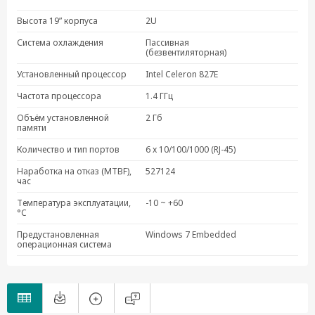
DA-682A-C7-LX
Высота 19” корпуса
2U
DA-682A-C7-W7E
Система охлаждения
Пассивная
DA-682A HDD Kit
(безвентиляторная)
Установленный процессор
Intel Celeron 827E
Частота процессора
1.4 ГГц
Объём установленной
2 Гб
памяти
Количество и тип портов
6 x 10/100/1000 (RJ-45)
Наработка на отказ (MTBF),
527124
час
Температура эксплуатации,
-10 ~ +60
°C
Предустановленная
Windows 7 Embedded
операционная система