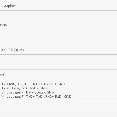
HD Graphics
x 1536
/100/1000 (RJ-45)
папа'
: TxD, RxD, DTR, DSR, RTS, CTS, DCD, GND
: TxD+, TxD-, RxD+, RxD-, GND
 (2-проводный): Data+, Data-, GND
 (4-проводный): TxD+, TxD-, RxD+, RxD-, GND