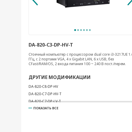
DA-820-C3-DP-HV-T
Стоечный компьютер с процессором dual core i3-3217UE 1.
ГГц, с 2 портами VGA, 4 x Gigabit LAN, 6 x USB, без
CFast/RAM/OS, 2 входа питания 100 ~ 240 В пост./перем.
ДРУГИЕ МОДИФИКАЦИИ
DA-820-C8-DP-HV
DA-820-C7-DP-HV-T
DA-820-C7-DP-LV-T
ПОКАЗАТЬ ВСЕ
DA-820-C7-SP-HV-T
DA-820-C7-SP-LV-T
DA-820-C8-DP-LV
DA-820-C8-SP-HV