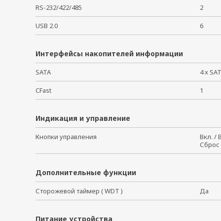
RS-232/422/485
2
USB 2.0
6
Интерфейсы накопителей информации
SATA
4 x SA
CFast
1
Индикация и управление
Кнопки управления
Вкл. /
Сброс
Дополнительные функции
Сторожевой таймер ( WDT )
Да
Питание устройства