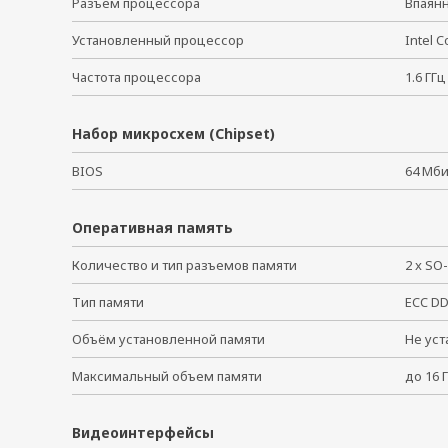
Разъем процессора
Впаян
Установленный процессор
Intel 
Частота процессора
1.6 Г
Набор микросхем (Chipset)
BIOS
64 Мби
Оперативная память
Количество и тип разъемов памяти
2 x S
Тип памяти
ECC 
Объём установленной памяти
Не ус
Максимальный объем памяти
до 16 
Видеоинтерфейсы