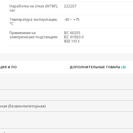
Наработка на отказ (MTBF),
222207
час
Температура эксплуатации,
-40 ~ +75
°C
Применение на
IEC 60255
электрических подстанциях
IEC 61850-3
IEEE 1613
ЦИЯ И ПО
ДОПОЛНИТЕЛЬНЫЕ ТОВАРЫ
(2)
вная (безвентиляторная)