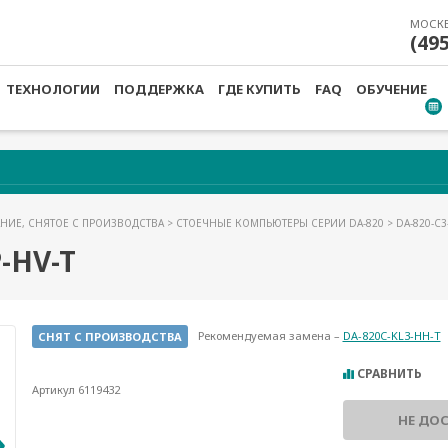
МОСК
(49
ТЕХНОЛОГИИ
ПОДДЕРЖКА
ГДЕ КУПИТЬ
FAQ
ОБУЧЕНИЕ
НИЕ, СНЯТОЕ С ПРОИЗВОДСТВА
>
СТОЕЧНЫЕ КОМПЬЮТЕРЫ СЕРИИ DA-820
> DA-820-C3
-HV-T
Рекомендуемая замена –
DA-820C-KL3-HH-T
СНЯТ С ПРОИЗВОДСТВА
СРАВНИТЬ
Артикул 6119432
НЕ ДО