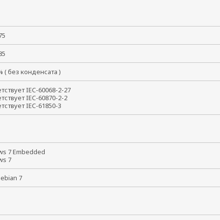
 +75
 +85
 % ( без конденсата )
тствует IEC-60068-2-27
тствует IEC-60870-2-2
етствует IEC-61850-3
ws 7 Embedded
ows 7
 Debian 7