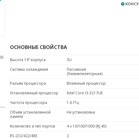
КОНСУ
ОСНОВНЫЕ СВОЙСТВА
65
Высота 19” корпуса
3U
Система охлаждения
Пассивная
(безвентиляторная)
Разъем процессора
Впаянный процессор
Установленный процессор
Intel Core i3-3217UE
Частота процессора
1.6 ГГц
Объём установленной
Не установлена
памяти
Количество и тип портов
4 x 10/100/1000 (RJ-45)
RS-232/422/485
2