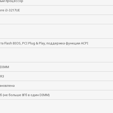
ный процессор
Core i3-3217UE
Гц
та Flash BIOS, PCI Plug & Play, поддержка функции ACPI
O-DIMM
DDR3
тановлена
Гб (не больше 8Гб в один DIMM)