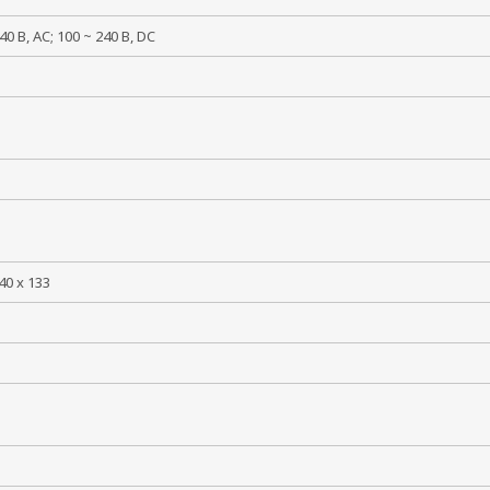
240 В, AC; 100 ~ 240 В, DC
40 x 133
ь