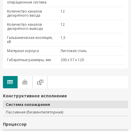
UC-8410-T-CE
операционная система
UC-8416-CE
Количество каналов
12
дискретного ввода
UC-8416-T-CE
UC-8418-T-CE
Количество каналов
12
дискретного вывода
UC-8481-LX
Гальваническая изоляция,
1,5
UC-8481-T-LX
кВ
USB Dongle Kit
Материал корпуса
Листовая сталь
Габаритные размеры, мм
200 х 57 х 120
Конструктивное исполнение
Система охлаждения
Пассивная (безвентиляторная)
Процессор