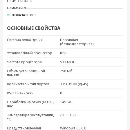
UC-8132-LX-CG
UC-8410-LX
ПОКАЗАТЬ ВСЕ
UC-8112-LX-STK
UC-8410A-LX1
ОСНОВНЫЕ СВОЙСТВА
UC-8416-T-LX
UC-8112-T-LX
Система охлаждения
Пассивная
(безвентиляторная)
UC-8418-T-LX
UC-8131-T-LX
Установленный процессор
RISC
UC-8416-LX
Частота процессора
533 МГц
UC-8132-T-LX
Объём установленной
256 Мб
UC-8430-LX
памяти
UC-8162-T-LX
Количество и тип портов
3 x 10/100 (RJ-45)
UC-8430-CE
RS-232/422/485
8
UC-8430-T-CE
Наработка на отказ (MTBF),
149140
UC-8112-LX-CG
час
UC-8430-T-LX
Температура эксплуатации,
-10 ~ +60
UC-8410-CE
°C
UC-8112-LX1
Предустановленная
Windows CE 6.0