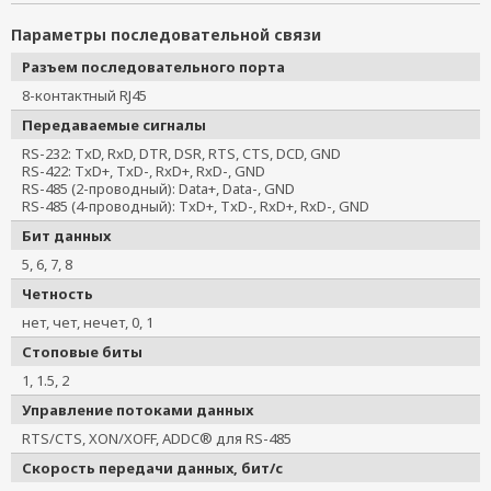
Параметры последовательной связи
Разъем последовательного порта
8-контактный RJ45
Передаваемые сигналы
RS-232: TxD, RxD, DTR, DSR, RTS, CTS, DCD, GND
RS-422: TxD+, TxD-, RxD+, RxD-, GND
RS-485 (2-проводный): Data+, Data-, GND
RS-485 (4-проводный): TxD+, TxD-, RxD+, RxD-, GND
Бит данных
5, 6, 7, 8
Четность
нет, чет, нечет, 0, 1
Стоповые биты
1, 1.5, 2
Управление потоками данных
RTS/CTS, XON/XOFF, ADDC® для RS-485
Скорость передачи данных, бит/с