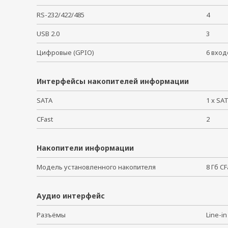
RS-232/422/485
4
USB 2.0
3
Цифровые (GPIO)
6 вхо
Интерфейсы накопителей информации
SATA
1 x SA
CFast
2
Накопители информации
Модель установленного накопителя
8 Гб C
Аудио интерфейс
Разъёмы
Line-i