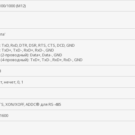
/100/1000 (M12)
папа'
: TxD, RxD, DTR, DSR, RTS, CTS, DCD, GND
: TxD+, TxD-, RxD+, RxD-, GND
 (2-проводный): Data+, Data-, GND
 (4-проводный): TxD+, TxD-, RxD+, RxD-, GND
, 8
ет, нечет, 0, 1
, 2
TS, XON/XOFF, ADDC® для RS-485
921600