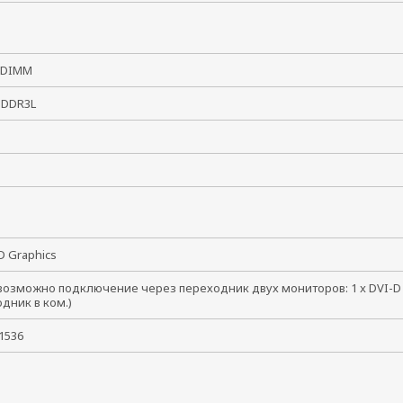
O-DIMM
/ DDR3L
Гб
HD Graphics
(возможно подключение через переходник двух мониторов: 1 x DVI-D и
одник в ком.)
x 1536