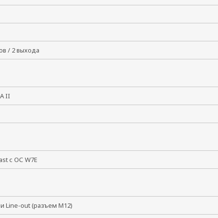
дов / 2 выхода
TA II
Fast с ОС W7E
n и Line-out (разъем M12)