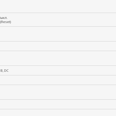
 Выкл.
 (Reset)
8 В, DC