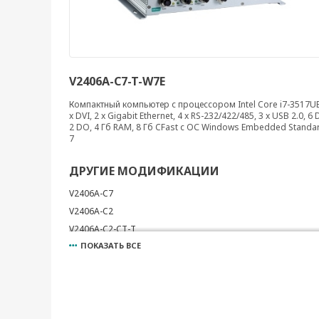
V2406A-C7-T-W7E
Компактный компьютер с процессором Intel Core i7-3517UE
x DVI, 2 x Gigabit Ethernet, 4 x RS-232/422/485, 3 x USB 2.0, 6 D
2 DO, 4 Гб RAM, 8 Гб CFast с ОС Windows Embedded Standa
7
ДРУГИЕ МОДИФИКАЦИИ
V2406A-C7
V2406A-C2
V2406A-C2-CT-T
ПОКАЗАТЬ ВСЕ
V2406A-C2-T
V2406A-C2-T-W7E
V2406A-C2-W7E
V2406A-C7-T
V2406A-C7-CT-T