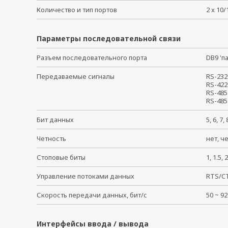
Количество и тип портов
2 x 10
Параметры последовательной связи
Разъем последовательного порта
DB9 '
Передаваемые сигналы
RS-232
RS-422
RS-485
RS-485
Бит данных
5, 6, 7
Четность
нет, ч
Стоповые биты
1, 1.5
Управление потоками данных
RTS/C
Скорость передачи данных, бит/с
50 ~ 
Интерфейсы ввода / вывода