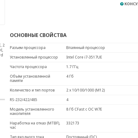
КОНСУ
ОСНОВНЫЕ СВОЙСТВА
, 2
Разъем процессора
Впаянный процессор
I,
rd
Установленный процессор
Intel Core i7-3517UE
Частота процессора
1.7 ГГц
Объём установленной
4 Гб
памяти
Количество и тип портов
2 x 10/100/1000 (M12)
RS-232/422/485
4
Модель установленного
8 Гб CFast с ОС W7E
накопителя
Наработка на отказ (MTBF),
332173
час
Тип входного тока
Постоянный (DC)