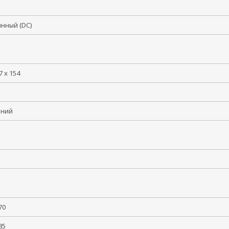
янный (DC)
7 x 154
иний
 +70
 +85