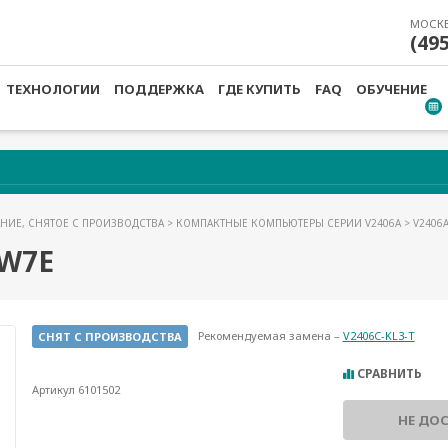
МОСК
(49
ТЕХНОЛОГИИ
ПОДДЕРЖКА
ГДЕ КУПИТЬ
FAQ
ОБУЧЕНИЕ
НИЕ, СНЯТОЕ С ПРОИЗВОДСТВА
>
КОМПАКТНЫЕ КОМПЬЮТЕРЫ СЕРИИ V2406A
> V2406A
-W7E
Рекомендуемая замена –
V2406C-KL3-T
СНЯТ С ПРОИЗВОДСТВА
СРАВНИТЬ
Артикул 6101502
НЕ ДО