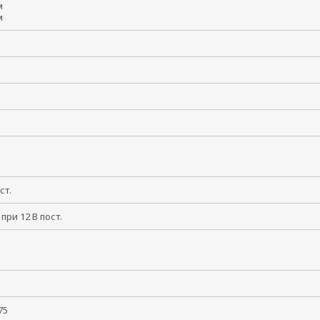
км
км
пост.
 при 12 В пост.
55
 +75