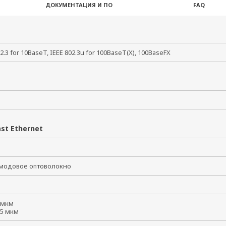
ДОКУМЕНТАЦИЯ И ПО
FAQ
02.3 for 10BaseT, IEEE 802.3u for 100BaseT(X), 100BaseFX
st Ethernet
модовое оптоволокно
5 мкм
125 мкм