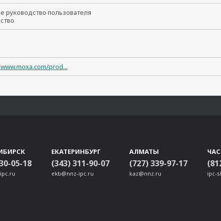
ое руководство пользователя
йство
//www.moxa.com/prod...
ИБИРСК
ЕКАТЕРИНБУРГ
АЛМАТЫ
ЧА
330-05-18
(343) 311-90-07
(727) 339-97-17
(81
ipc.ru
ekb@nnz-ipc.ru
kaz@nnz.ru
ipc-