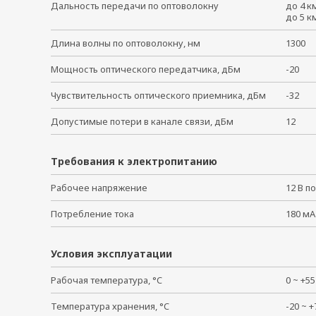
Дальность передачи по оптоволокну
до 4 
до 5 
Длина волны по оптоволокну, нм
1300
Мощность оптического передатчика, дБм
-20
Чувствительность оптического приемника, дБм
-32
Допустимые потери в канале связи, дБм
12
Требования к электропитанию
Рабочее напряжение
12 В 
Потребление тока
180 мА
Условия эксплуатации
Рабочая температура, °C
0 ~ +
Температура хранения, °C
-20 ~