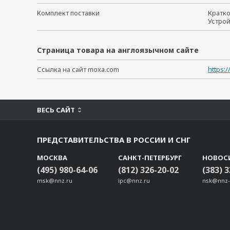
Комплект поставки
Кратк
Устро
Страница товара на англоязычном сайте
Ссылка на сайт moxa.com
https:
ВЕСЬ САЙТ
ПРЕДСТАВИТЕЛЬСТВА В РОССИИ И СНГ
МОСКВА
САНКТ-ПЕТЕРБУРГ
НОВОС
(495) 980-64-06
(812) 326-20-02
(383) 
msk@nnz.ru
ipc@nnz.ru
nsk@nnz-