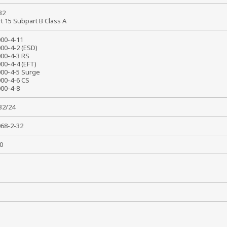
 32
rt 15 Subpart B Class A
1000-4-11
000-4-2 (ESD)
000-4-3 RS
000-4-4 (EFT)
000-4-5 Surge
000-4-6 CS
1000-4-8
032/24
0068-2-32
0
т