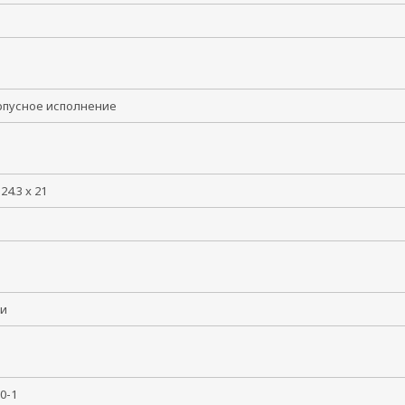
5
рпусное исполнение
124.3 x 21
сси
50-1