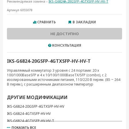
Рекомендуемая замена –
IKS-G6824A-20GSFP-4GTXSFP-HV-HV-T
Артикул 6055078
СРАВНИТЬ
В ЗАКЛАДКИ
НЕ ДОСТУПНО
КОНСУЛЬТАЦИЯ
IKS-G6824-20GSFP-4GTXSFP-HV-HV-T
Управляемый коммутатор 3 уровня с 24 портами: 20 x
100/1000BaseSFP и 4 х 10/100/1000BaseTX/SFP (combo), с 2
изолированными источниками питания, 110/220 В перем. (85 ~ 264
В перем.), с расширенным диапазоном температур
ДРУГИЕ МОДИФИКАЦИИ
IKS-G6824-20GSFP-4GTXSFP-HV-HV
IKS-G6824-4GTXSFP-HV-HV
IKS-G6824-4GTXSFP-HV-HV-T
ПОКАЗАТЬ ВСЕ
IKS-G6824-8GSFP-4GTXSFP-HV-HV