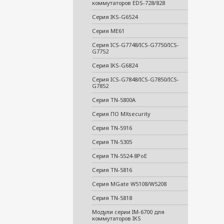
коммутаторов EDS-728/828
Серия IKS-G6524
Серия ME61
Серия ICS-G7748/ICS-G7750/ICS-
G7752
Серия IKS-G6824
Серия ICS-G7848/ICS-G7850/ICS-
G7852
Серия TN-5800A
Серия ПО MXsecurity
Серия TN-5916
Серия TN-5305
Серия TN-5524-8PoE
Серия TN-5816
Серия MGate W5108/W5208
Серия TN-5818
Модули серии IM-6700 для
коммутаторов IKS