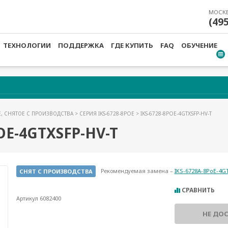
МОСК
(49
ТЕХНОЛОГИИ
ПОДДЕРЖКА
ГДЕ КУПИТЬ
FAQ
ОБУЧЕНИЕ
, СНЯТОЕ С ПРОИЗВОДСТВА
>
СЕРИЯ IKS-6728-8POE
> IKS-6728-8POE-4GTXSFP-HV-T
OE-4GTXSFP-HV-T
Рекомендуемая замена –
IKS-6728A-8PoE-4G
СНЯТ С ПРОИЗВОДСТВА
СРАВНИТЬ
Артикул 6082400
НЕ ДО