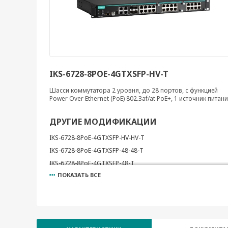
IKS-6728-8POE-4GTXSFP-HV-T
Шасси коммутатора 2 уровня, до 28 портов, с функцией
Power Over Ethernet (PoE) 802.3af/at PoE+, 1 источник питан
ДРУГИЕ МОДИФИКАЦИИ
IKS-6728-8PoE-4GTXSFP-HV-HV-T
IKS-6728-8PoE-4GTXSFP-48-48-T
IKS-6728-8PoE-4GTXSFP-48-T
ПОКАЗАТЬ ВСЕ