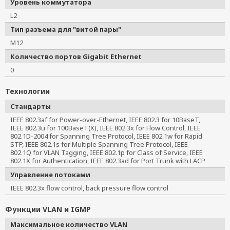
Уровень коммутатора
L2
Тип разъема для "витой пары"
M12
Количество портов Gigabit Ethernet
0
Технологии
Стандарты
IEEE 802.3af for Power-over-Ethernet, IEEE 802.3 for 10BaseT, 
IEEE 802.3u for 100BaseT(X), IEEE 802.3x for Flow Control, IEEE 
802.1D-2004 for Spanning Tree Protocol, IEEE 802.1w for Rapid 
STP, IEEE 802.1s for Multiple Spanning Tree Protocol, IEEE 
802.1Q for VLAN Tagging, IEEE 802.1p for Class of Service, IEEE 
802.1X for Authentication, IEEE 802.3ad for Port Trunk with LACP
Управление потоками
IEEE 802.3x flow control, back pressure flow control
Функции VLAN и IGMP
Максимальное количество VLAN