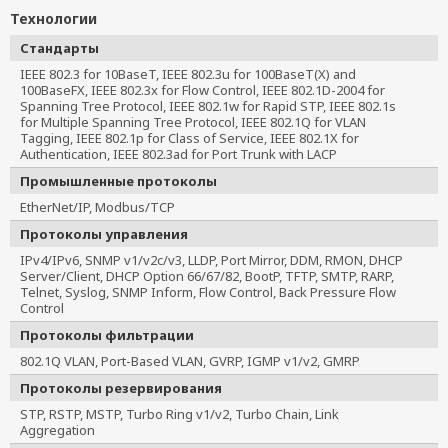
Технологии
Стандарты
IEEE 802.3 for 10BaseT, IEEE 802.3u for 100BaseT(X) and 
100BaseFX, IEEE 802.3x for Flow Control, IEEE 802.1D-2004 for 
Spanning Tree Protocol, IEEE 802.1w for Rapid STP, IEEE 802.1s 
for Multiple Spanning Tree Protocol, IEEE 802.1Q for VLAN 
Tagging, IEEE 802.1p for Class of Service, IEEE 802.1X for 
Authentication, IEEE 802.3ad for Port Trunk with LACP
Промышленные протоколы
EtherNet/IP, Modbus/TCP
Протоколы управления
IPv4/IPv6, SNMP v1/v2c/v3, LLDP, Port Mirror, DDM, RMON, DHCP
Server/Client, DHCP Option 66/67/82, BootP, TFTP, SMTP, RARP,
Telnet, Syslog, SNMP Inform, Flow Control, Back Pressure Flow
Control
Протоколы фильтрации
802.1Q VLAN, Port-Based VLAN, GVRP, IGMP v1/v2, GMRP
Протоколы резервирования
STP, RSTP, MSTP, Turbo Ring v1/v2, Turbo Chain, Link
Aggregation