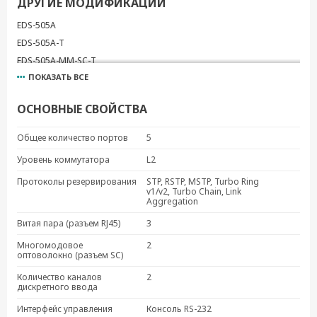
ДРУГИЕ МОДИФИКАЦИИ
EDS-505A
EDS-505A-T
EDS-505A-MM-SC-T
ПОКАЗАТЬ ВСЕ
EDS-505A-MM-ST-T
EDS-505A-MM-ST
ОСНОВНЫЕ СВОЙСТВА
EDS-505A-SS-SC
EDS-505A-SS-SC-T
Общее количество портов
5
Уровень коммутатора
L2
Протоколы резервирования
STP, RSTP, MSTP, Turbo Ring
v1/v2, Turbo Chain, Link
Aggregation
Витая пара (разъем RJ45)
3
Многомодовое
2
оптоволокно (разъем SC)
Количество каналов
2
дискретного ввода
Интерфейс управления
Консоль RS-232