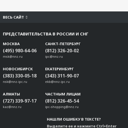
ВЕСЬ САЙТ
ПРЕДСТАВИТЕЛЬСТВА В РОССИИ И СНГ
МОСКВА
САНКТ-ПЕТЕРБУРГ
(495) 980-64-06
(812) 326-20-02
msk@nnz.ru
ipc@nnz.ru
НОВОСИБИРСК
ЕКАТЕРИНБУРГ
(383) 330-05-18
(343) 311-90-07
nsk@nnz-ipc.ru
ekb@nnz-ipc.ru
АЛМАТЫ
ЧАСТНЫМ ЛИЦАМ
(727) 339-97-17
(812) 326-45-54
kaz@nnz.ru
ipc-shopping@nnz.ru
НАШЛИ ОШИБКУ В ТЕКСТЕ?
Выделите ее и нажмите Ctrl+Enter