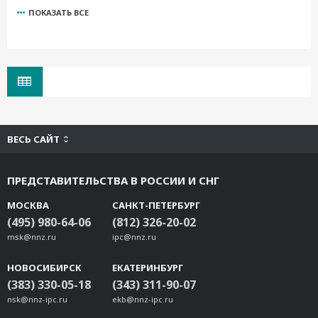
ПОКАЗАТЬ ВСЕ
VP-PTAR1
VP-PTAW1
SoftNVR-IA
VP-CI701
VP-CI800
VP-CI815
VP-MK2
ВЕСЬ САЙТ
VP-CPM
VP-520L
ПРЕДСТАВИТЕЛЬСТВА В РОССИИ И СНГ
VP-520HB
VP-1214MPIR
МОСКВА
САНКТ-ПЕТЕРБУРГ
VP-CI803
(495) 980-64-06
(812) 326-20-02
msk@nnz.ru
VP-IR22080
ipc@nnz.ru
VP-IR26080
НОВОСИБИРСК
ЕКАТЕРИНБУРГ
Videotec PTCC1
(383) 330-05-18
(343) 311-90-07
Videotec UPTWBTA
nsk@nnz-ipc.ru
ekb@nnz-ipc.ru
VP-510CPM