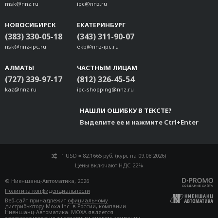
msk@nnz.ru
ipc@nnz.ru
НОВОСИБИРСК
ЕКАТЕРИНБУРГ
(383) 330-05-18
(343) 311-90-07
nsk@nnz-ipc.ru
ekb@nnz-ipc.ru
АЛМАТЫ
ЧАСТНЫМ ЛИЦАМ
(727) 339-97-17
(812) 326-45-54
kaz@nnz.ru
ipc-shopping@nnz.ru
НАШЛИ ОШИБКУ В ТЕКСТЕ?
Выделите ее и нажмите Ctrl+Enter
1 USD = 82.1665 руб. (курс на 09.08.2026)
Цены включают НДС 22%
© Ниеншанц-Автоматика, 2026
Политика конфиденциальности
Веб-сайт принадлежит
официальному
дистрибьютору Moxa Inc. в России
, компании
Ниеншанц-Автоматика. MOXA является
зарегистрированным товарным знаком компании