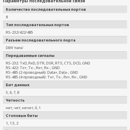
Параметры последовательной связи
Количество последовательных портов
8
Тип последовательных портов
RS-232/422/485
Разъем последовательного порта
DB9 'папа'
Передаваемые сигналы
RS-232: TxD, RxD, DTR, DSR, RTS, CTS, DCD, GND
RS-422: Tx+, Tx-, Rx+, Rx-, GND
RS-485 (2-проводный): Data+, Data-, GND
RS-485 (4-проводный): Tx+, Tx-, Rx+, Rx-, GND
Бит данных
5, 6, 7, 8
Четность
нет, чет, нечет, 0, 1
Стоповые биты
1, 1.5, 2