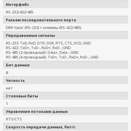
Интерфейс
RS-232/422/485
Разъем последовательного порта
DB9 'папа' (RS-232) + клеммы (RS-422/485)
Передаваемые сигналы
RS-232: TxD, RxD, DTR, DSR, RTS, CTS, DCD, GND
RS-422: TxD+, TxD-, RxD+, RxD-, GND
RS-485 (2-проводный): Data+, Data-, GND
RS-485 (4-проводный): TxD+, TxD-, RxD+, RxD-, GND
Бит данных
8
Четность
нет
Стоповые биты
1
Управление потоками данных
RTS/CTS
Скорость передачи данных, бит/с