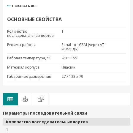
ПОКАЗАТЬ ВСЕ
OnCell G3150
OnCell G3211
ОСНОВНЫЕ СВОЙСТВА
OnCell G3110-T
OnCell G3150-HSPA
Количество
1
последовательных портов
OnCell G3150-T
OnCell 5004-HSPA
Режимы работы
Serial - в - GSM (через AT-
команды)
OnCell G3150-HSPA-T
Рабочая температура, °C
-20 ~ +55
OnCell G3151-HSPA
OnCell G3111-HSPA
Материал корпуса
Пластик
Габаритные размеры, мм
27 x 123 x 79
Параметры последовательной связи
Количество последовательных портов
1