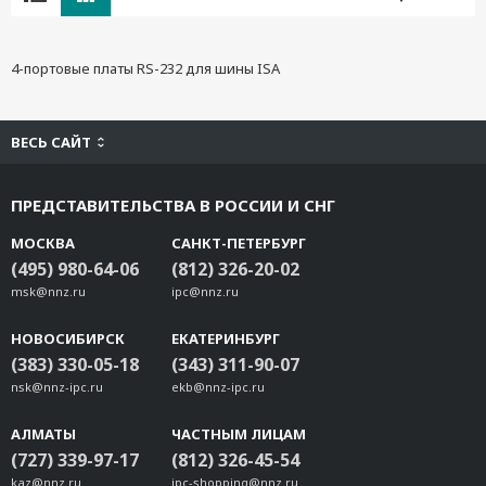
4-портовые платы RS-232 для шины ISA
ВЕСЬ САЙТ
ПРЕДСТАВИТЕЛЬСТВА В РОССИИ И СНГ
МОСКВА
САНКТ-ПЕТЕРБУРГ
(495) 980-64-06
(812) 326-20-02
msk@nnz.ru
ipc@nnz.ru
НОВОСИБИРСК
ЕКАТЕРИНБУРГ
(383) 330-05-18
(343) 311-90-07
nsk@nnz-ipc.ru
ekb@nnz-ipc.ru
АЛМАТЫ
ЧАСТНЫМ ЛИЦАМ
(727) 339-97-17
(812) 326-45-54
kaz@nnz.ru
ipc-shopping@nnz.ru