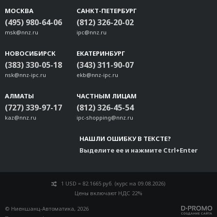
МОСКВА
САНКТ-ПЕТЕРБУРГ
(495) 980-64-06
(812) 326-20-02
msk@nnz.ru
ipc@nnz.ru
НОВОСИБИРСК
ЕКАТЕРИНБУРГ
(383) 330-05-18
(343) 311-90-07
nsk@nnz-ipc.ru
ekb@nnz-ipc.ru
АЛМАТЫ
ЧАСТНЫМ ЛИЦАМ
(727) 339-97-17
(812) 326-45-54
kaz@nnz.ru
ipc-shopping@nnz.ru
НАШЛИ ОШИБКУ В ТЕКСТЕ?
Выделите ее и нажмите Ctrl+Enter
1 USD = 82.1665 руб. (курс на 09.08.2026)
Цены включают НДС 22%
© Ниеншанц-Автоматика, 2026