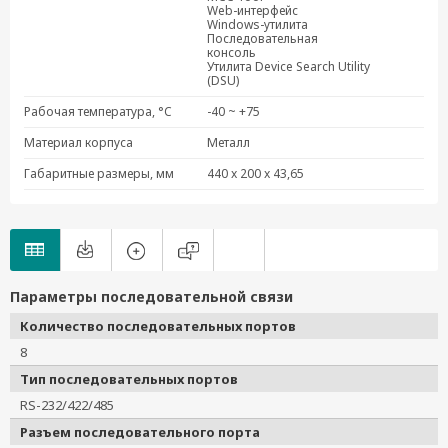
Web-интерфейс
NPort 6610-8-2AC-G2
Windows-утилита
Последовательная
NPort 6650-16-G2
консоль
Утилита Device Search Utility
NPort 6650-16-G2-T
(DSU)
NPort 6650-16-2AC-G2
Рабочая температура, °C
-40 ~ +75
NPort 6650-16-2AC-G2-T
Материал корпуса
Металл
NPort 6650-16-48V-G2
NPort 6650I-16-G2
Габаритные размеры, мм
440 x 200 x 43,65
NPort 6650I-16-G2-T
NPort 6650I-16-2AC-G2
NPort 6650I-16-2AC-G2-T
NPort 6650-32-G2
NPort 6650-32-2AC-G2
Параметры последовательной связи
NPort 6650-32-2AC-G2-T
Количество последовательных портов
NPort 6650-32-48V-G2
8
NPort 6650-8-G2
Тип последовательных портов
NPort 6650-8-G2-T
RS-232/422/485
NPort 6650-8-2AC-G2
Разъем последовательного порта
NPort 6650-8-48V-G2