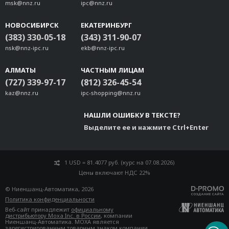
msk@nnz.ru
ipc@nnz.ru
НОВОСИБИРСК
ЕКАТЕРИНБУРГ
(383) 330-05-18
(343) 311-90-07
nsk@nnz-ipc.ru
ekb@nnz-ipc.ru
АЛМАТЫ
ЧАСТНЫМ ЛИЦАМ
(727) 339-97-17
(812) 326-45-54
kaz@nnz.ru
ipc-shopping@nnz.ru
НАШЛИ ОШИБКУ В ТЕКСТЕ?
Выделите ее и нажмите Ctrl+Enter
1 USD = 81.4077 руб. (курс на 07.08.2026)
Цены включают НДС 22%
© Ниеншанц-Автоматика, 2026
Политика конфиденциальности
Веб-сайт принадлежит
официальному
дистрибьютору Moxa Inc. в России
, компании
Ниеншанц-Автоматика. MOXA является
зарегистрированным товарным знаком компании