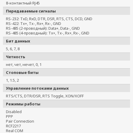
8-контактный RJ45
NPort 6650I-8-G2
Передаваемые сигналы
NPort 6650I-8-G2-T
RS-232: TxD, RxD, DTR, DSR, RTS, CTS, DCD, GND
NPort 6650I-8-2AC-G2
RS-422: Tx+, Tx-, Rx+, Rx-, GND
RS-485 (2-проводный): Data+, Data-, GND
NPort 6650I-8-2AC-G2-T
RS-485 (4-проводный): Tx+, Tx-, Rx+, Rx-, GND
Бит данных
5, 6, 7, 8
Четность
нет, чет, нечет, 0, 1
Стоповые биты
1, 1.5, 2
Управление потоками данных
RTS/CTS, DTR/DSR, RTS Toggle, XON/XOFF
Режимы работы
Disabled
PPP
Pair Connection
RCF2217
Real COM