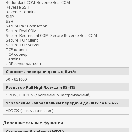
Redundant COM, Reverse Real COM
Reverse SSH
Reverse Terminal
SLIP
SSH
Secure Pair Connection
Secure Real COM
Secure Redundant COM, Secure Reverse Real COM
Secure TCP Client
Secure TCP Server
TCP клиент
TCP сервер
Terminal
UDP сервер/клиент
Скорость передачи данных, бит/с
50 ~ 921600
Резистор Pull High/Low для RS-485
1 кОм, 150 кОм (программно настраиваемый)
Управление направлением передачи данных по RS-485
ADDC® (автоматическое)
Дополнительные функции
Сторожевой таймер ( WDT )