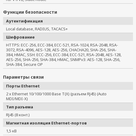
Функции безопасности
Аутентификация
Local database, RADIUS, TACACS+
Шифрование
HTTPS: ECC-256, ECC-384, ECC-521, RSA-1024, RSA-2048, RSA-
3072, RSA-4096, AES-128, AES-256, CHACHA20, SHA-256, SHA-
384, HMAC, SSH: ECC-256, ECC-384, ECC-521, RSA-2048, AES-128,
AES-256, SHA-256, SHA-384, HMAC, SNMPv3: AES-128, SHA-256,
SHA-384, Secure OP
Параметры связи
Порты Ethernet
2 x Ethernet 10/100/1000 Base T(X) (разъем RJ45) (Auto
MDI/MDI-X)
Тип разъема
RJ45 (8 конт.)
Магнитная изоляция Ethernet-портов
1,5 кВ