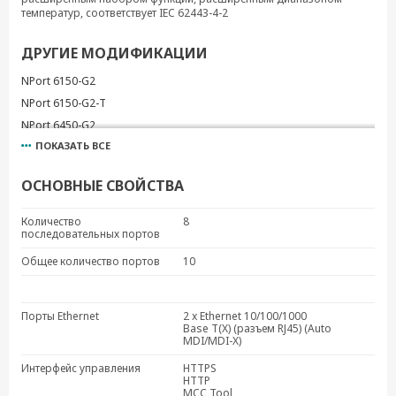
температур, соответствует IEC 62443-4-2
ДРУГИЕ МОДИФИКАЦИИ
NPort 6150-G2
NPort 6150-G2-T
NPort 6450-G2
ПОКАЗАТЬ ВСЕ
NPort 6450-G2-T
NPort 6450-2M-SC-G2-T
ОСНОВНЫЕ СВОЙСТВА
NPort 6450-2S-SC-G2-T
NPort 6450-2TX-G2
Количество
8
последовательных портов
NPort 6450-2TX-G2-T
NPort 6250-G2
Общее количество портов
10
NPort 6250-G2-T
NPort 6610-16-G2
Порты Ethernet
2 x Ethernet 10/100/1000
NPort 6610-16-2AC-G2
Base T(X) (разъем RJ45) (Auto
MDI/MDI-X)
NPort 6610-32-G2
NPort 6610-32-2AC-G2
Интерфейс управления
HTTPS
HTTP
NPort 6610-8-G2
MCC Tool