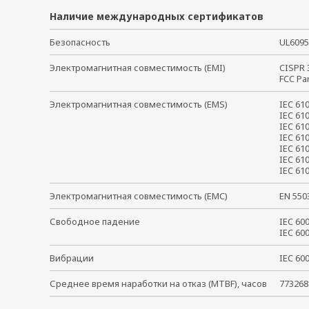
Наличие международных сертификатов
Безопасность
UL609
Электромагнитная совместимость (EMI)
CISPR
FCC Pa
Электромагнитная совместимость (EMS)
IEC 6
IEC 61
IEC 61
IEC 61
IEC 61
IEC 61
IEC 6
Электромагнитная совместимость (EMC)
EN 55
Свободное падение
IEC 6
IEC 6
Вибрации
IEC 6
Среднее время наработки на отказ (MTBF), часов
773268