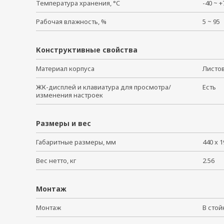
Температура хранения, °C
-40 ~
Рабочая влажность, %
5 ~ 9
Конструктивные свойства
Материал корпуса
Листо
ЖК-дисплей и клавиатура для просмотра/
Есть
изменения настроек
Размеры и вес
Габаритные размеры, мм
440 x 1
Вес нетто, кг
2.56
Монтаж
Монтаж
В сто