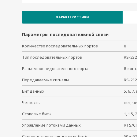
CN2650-8-2AC-T
CN2650I-16-HV-T
ХАРАКТЕРИСТИКИ
CN2650I-8-HV-T
Параметры последовательной связи
Количество последовательных портов
8
Тип последовательных портов
RS-2
Разъем последовательного порта
8-кон
Передаваемые сигналы
RS-232
Бит данных
5, 6, 7
Четность
нет, ч
Стоповые биты
1, 1.5
Управление потоками данных
RTS/C
Скорость передачи данных, бит/с
50 ~ 