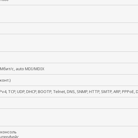
P)
 Мбит/с, auto MDI/MDIX
8 конт.)
IPv4, TCP, UDP, DHCP, BOOTP, Telnet, DNS, SNMP, HTTP, SMTP, ARP, PPPoE,
В
t-консоль
интерфейс