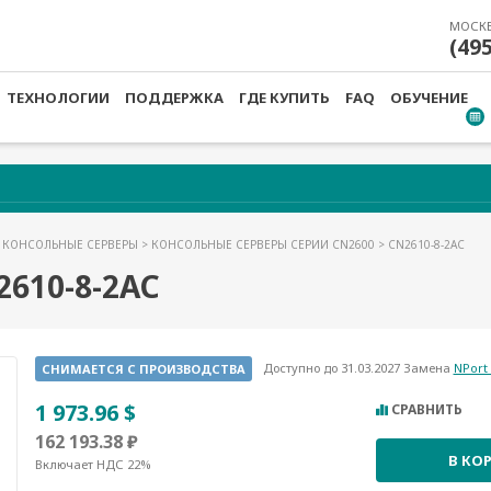
МОСК
(49
ТЕХНОЛОГИИ
ПОДДЕРЖКА
ГДЕ КУПИТЬ
FAQ
ОБУЧЕНИЕ
>
КОНСОЛЬНЫЕ СЕРВЕРЫ
>
КОНСОЛЬНЫЕ СЕРВЕРЫ СЕРИИ CN2600
> CN2610-8-2AC
610-8-2AC
Доступно до 31.03.2027 Замена
NPort
СНИМАЕТСЯ С ПРОИЗВОДСТВА
1 973.96 $
СРАВНИТЬ
162 193.38 ₽
В КО
Включает НДС 22%