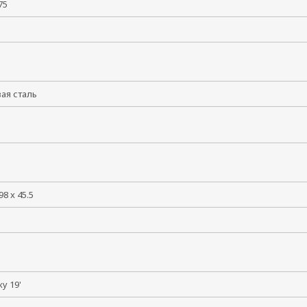
 +75
5
вая сталь
98 x 45.5
йку 19'