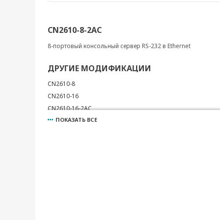
CN2610-8-2AC
8-портовый консольный сервер RS-232 в Ethernet
ДРУГИЕ МОДИФИКАЦИИ
CN2610-8
CN2610-16
CN2610-16-2AC
ПОКАЗАТЬ ВСЕ
CN2650I-8
CN2650I-8-2AC
CN2650I-16
CN2650-8
CN2650-8-2AC
CN2650-16
CN2650-16-2AC
CN2650I-16-2AC
CN2650-16-2AC-T