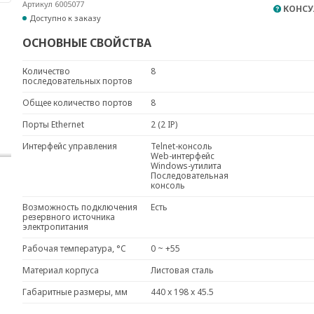
Артикул 6005077
КОНСУ
Доступно к заказу
ОСНОВНЫЕ СВОЙСТВА
Количество
8
последовательных портов
Общее количество портов
8
Порты Ethernet
2 (2 IP)
Интерфейс управления
Telnet-консоль
Web-интерфейс
Windows-утилита
Последовательная
консоль
Возможность подключения
Есть
резервного источника
электропитания
Рабочая температура, °C
0 ~ +55
Материал корпуса
Листовая сталь
Габаритные размеры, мм
440 x 198 x 45.5