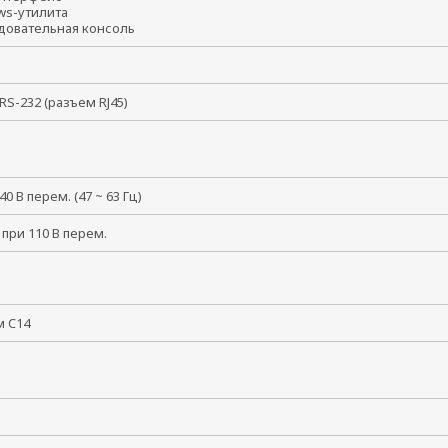
ws-утилита
довательная консоль
 RS-232 (разъем RJ45)
240 В перем. (47 ~ 63 Гц)
 при 110 В перем.
м C14
55