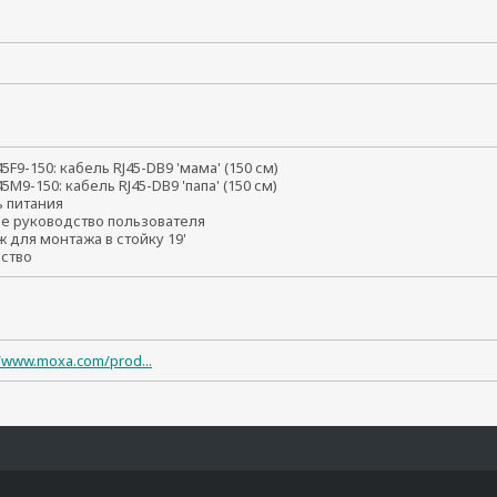
т
45F9-150: кабель RJ45-DB9 'мама' (150 см)
45M9-150: кабель RJ45-DB9 'папа' (150 см)
ь питания
ое руководство пользователя
ж для монтажа в стойку 19'
йство
//www.moxa.com/prod...