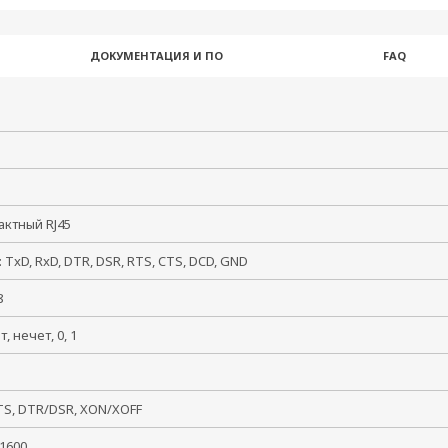
ДОКУМЕНТАЦИЯ И ПО
FAQ
32
тактный RJ45
: TxD, RxD, DTR, DSR, RTS, CTS, DCD, GND
, 8
ет, нечет, 0, 1
, 2
TS, DTR/DSR, XON/XOFF
921600