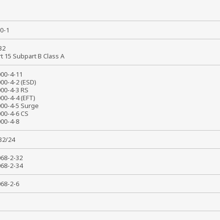
50-1
 32
rt 15 Subpart B Class A
1000-4-11
000-4-2 (ESD)
000-4-3 RS
000-4-4 (EFT)
000-4-5 Surge
000-4-6 CS
1000-4-8
032/24
0068-2-32
0068-2-34
0068-2-6