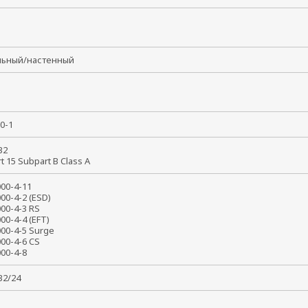
льный/настенный
50-1
 32
rt 15 Subpart B Class A
1000-4-11
000-4-2 (ESD)
000-4-3 RS
000-4-4 (EFT)
000-4-5 Surge
000-4-6 CS
1000-4-8
032/24