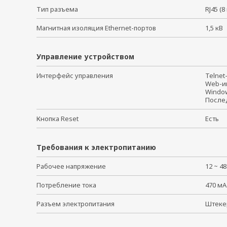
Тип разъема
RJ45 (
Магнитная изоляция Ethernet-портов
1,5 к
Управление устройством
Интерфейс управления
Telne
Web-
Windo
После
Кнопка Reset
Есть
Требования к электропитанию
Рабочее напряжение
12 ~ 4
Потребление тока
470 мА
Разъем электропитания
Штеке