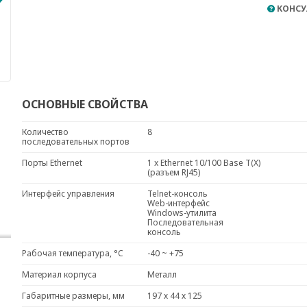
КОНСУ
ОСНОВНЫЕ СВОЙСТВА
Количество
8
последовательных портов
Порты Ethernet
1 x Ethernet 10/100 Base T(X)
(разъем RJ45)
Интерфейс управления
Telnet-консоль
Web-интерфейс
Windows-утилита
Последовательная
консоль
Рабочая температура, °C
-40 ~ +75
Материал корпуса
Металл
Габаритные размеры, мм
197 х 44 х 125