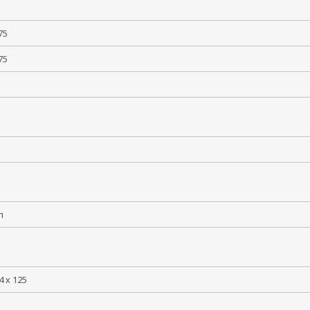
 +75
 +75
5
лл
4 х 125