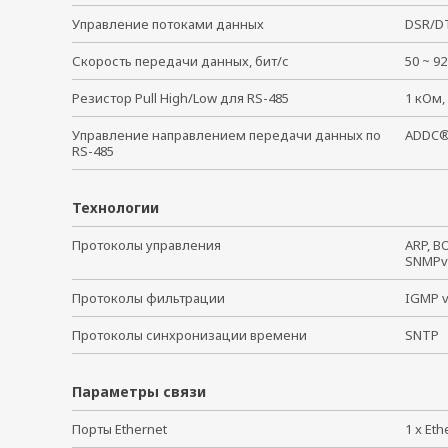
Управление потоками данных
DSR/DT
Скорость передачи данных, бит/с
50 ~ 
Резистор Pull High/Low для RS-485
1 кОм,
Управление направлением передачи данных по
ADDC®
RS-485
Технологии
Протоколы управления
ARP, BO
SNMPv1
Протоколы фильтрации
IGMP v
Протоколы синхронизации времени
SNTP
Параметры связи
Порты Ethernet
1 x Et