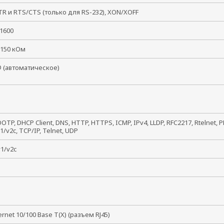
R и RTS/CTS (только для RS-232), XON/XOFF
921600
 150 кОм
 (автоматическое)
OTP, DHCP Client, DNS, HTTP, HTTPS, ICMP, IPv4, LLDP, RFC2217, Rtelnet, P
/v2c, TCP/IP, Telnet, UDP
1/v2c
hernet 10/100 Base T(X) (разъем RJ45)