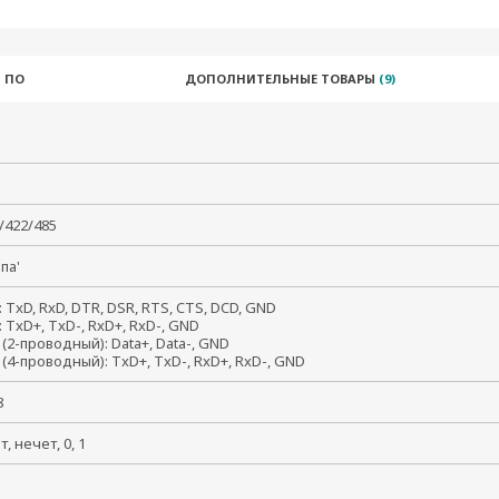
 ПО
ДОПОЛНИТЕЛЬНЫЕ ТОВАРЫ
(9)
2/422/485
папа'
: TxD, RxD, DTR, DSR, RTS, CTS, DCD, GND
: TxD+, TxD-, RxD+, RxD-, GND
 (2-проводный): Data+, Data-, GND
 (4-проводный): TxD+, TxD-, RxD+, RxD-, GND
, 8
ет, нечет, 0, 1
, 2