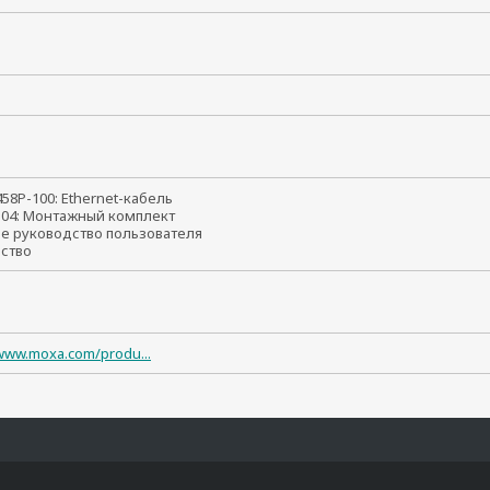
т
458P-100: Ethernet-кабель
-04: Монтажный комплект
ое руководство пользователя
йство
/www.moxa.com/produ...