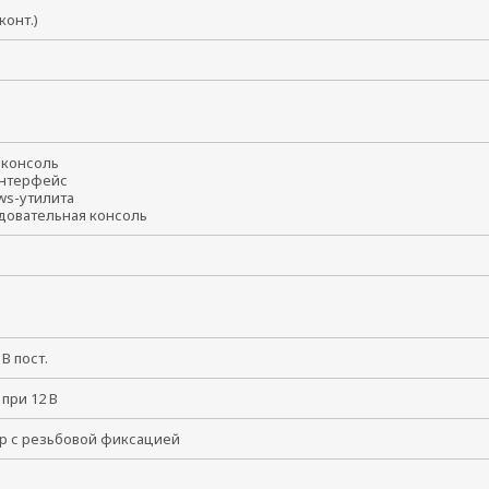
8 конт.)
В
t-консоль
интерфейс
ws-утилита
довательная консоль
8 В пост.
 при 12 В
р с резьбовой фиксацией