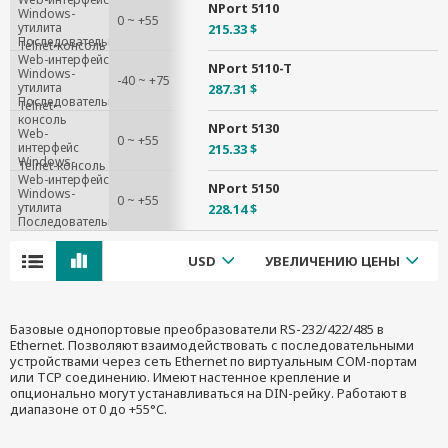
NPort 5110
Windows-
0 ~ +55
утилита
215.33 $
Последовательная
Telnet-консоль
консоль
Web-интерфейс
NPort 5110-T
Windows-
-40 ~ +75
утилита
287.31 $
Последовательная
Telnet-
консоль
консоль
NPort 5130
Web-
0 ~ +55
интерфейс
215.33 $
Windows-
Telnet-консоль
утилита
Web-интерфейс
NPort 5150
Windows-
0 ~ +55
утилита
228.14 $
Последовательная
консоль
USD
УВЕЛИЧЕНИЮ ЦЕНЫ
Базовые однопортовые преобразователи RS-232/422/485 в
Ethernet. Позволяют взаимодействовать с последовательными
устройствами через сеть Ethernet по виртуальным СОМ-портам
или TCP соединению. Имеют настенное крепление и
опционально могут устанавливаться на DIN-рейку. Работают в
диапазоне от 0 до +55°C.