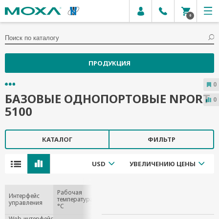
0
ПРОДУКЦИЯ
0
БАЗОВЫЕ ОДНОПОРТОВЫЕ NPORT
0
5100
КАТАЛОГ
ФИЛЬТР
USD
УВЕЛИЧЕНИЮ ЦЕНЫ
Рабочая
Интерфейс
температура,
управления
°C
Telnet-консоль
Web-интерфейс