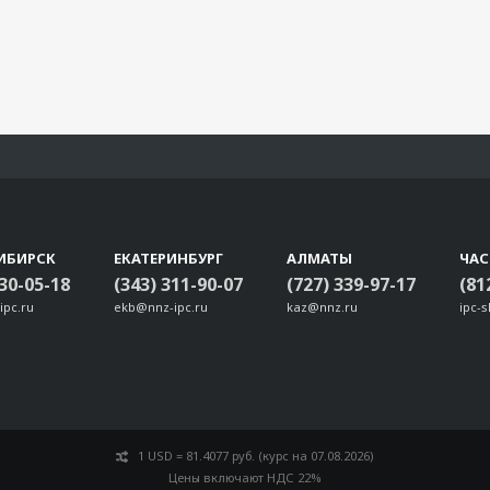
ИБИРСК
ЕКАТЕРИНБУРГ
АЛМАТЫ
ЧА
330-05-18
(343) 311-90-07
(727) 339-97-17
(81
ipc.ru
ekb@nnz-ipc.ru
kaz@nnz.ru
ipc-
1 USD = 81.4077 руб. (курс на 07.08.2026)
Цены включают НДС 22%