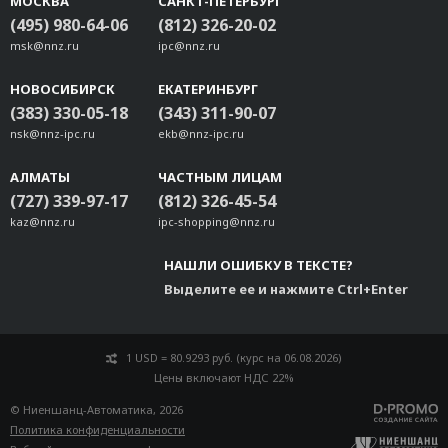
МОСКВА
САНКТ-ПЕТЕРБУРГ
(495) 980-64-06
(812) 326-20-02
msk@nnz.ru
ipc@nnz.ru
НОВОСИБИРСК
ЕКАТЕРИНБУРГ
(383) 330-05-18
(343) 311-90-07
nsk@nnz-ipc.ru
ekb@nnz-ipc.ru
АЛМАТЫ
ЧАСТНЫМ ЛИЦАМ
(727) 339-97-17
(812) 326-45-54
kaz@nnz.ru
ipc-shopping@nnz.ru
НАШЛИ ОШИБКУ В ТЕКСТЕ?
Выделите ее и нажмите Ctrl+Enter
1 USD = 80.9293 руб. (курс на 06.08.2026)
Цены включают НДС 22%
© Ниеншанц-Автоматика, 2026
Политика конфиденциальности