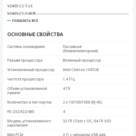
V2403-C2-T-LX
V2403-C2-T-W7E
ПОКАЗАТЬ ВСЕ
V2403-C2-W-T
V2403-C3-T
ОСНОВНЫЕ СВОЙСТВА
V2403-C3-W-T
V2403-C7-T
Система охлаждения
Пассивная
(безвентиляторная)
V2403-C7-W-T
Разъем процессора
Впаянный процессор
Установленный процессор
Intel Celeron 1047UE
Частота процессора
1.4 ГГц
Объём установленной
4 Гб
памяти
Количество и тип портов
2 х 10/100/1000 (RJ-45)
RS-232/422/485
4
Модель установленного
32 Гб CFast с ОС, 64 Гб SSD
накопителя
Mini PCIe
2 (1 с сигналом USB для