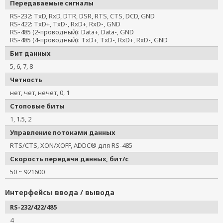
Передаваемые сигналы
RS-232: TxD, RxD, DTR, DSR, RTS, CTS, DCD, GND
RS-422: TxD+, TxD-, RxD+, RxD-, GND
RS-485 (2-проводный): Data+, Data-, GND
RS-485 (4-проводный): TxD+, TxD-, RxD+, RxD-, GND
Бит данных
5, 6, 7, 8
Четность
нет, чет, нечет, 0, 1
Стоповые биты
1, 1.5, 2
Управление потоками данных
RTS/CTS, XON/XOFF, ADDC® для RS-485
Скорость передачи данных, бит/с
50 ~ 921600
Интерфейсы ввода / вывода
RS-232/422/485
4