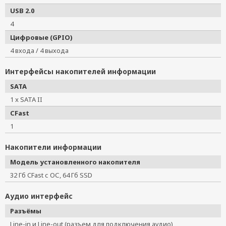
USB 2.0
4
Цифровые (GPIO)
4 входа / 4 выхода
Интерфейсы накопителей информации
SATA
1 x SATA II
CFast
1
Накопители информации
Модель установленного накопителя
32 Гб CFast с ОС, 64 Гб SSD
Аудио интерфейс
Разъёмы
Line-in и Line-out (разъем для подключения аудио)